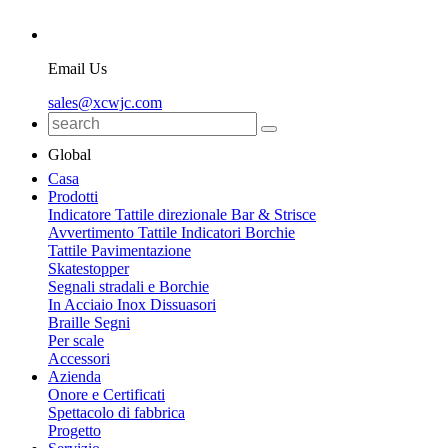
Email Us
sales@xcwjc.com
Global
Casa
Prodotti
Indicatore Tattile direzionale Bar & Strisce
Avvertimento Tattile Indicatori Borchie
Tattile Pavimentazione
Skatestopper
Segnali stradali e Borchie
In Acciaio Inox Dissuasori
Braille Segni
Per scale
Accessori
Azienda
Onore e Certificati
Spettacolo di fabbrica
Progetto