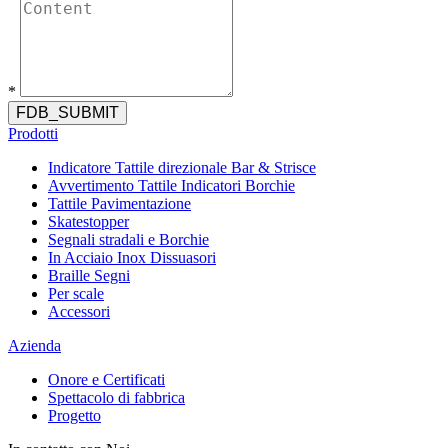
*
FDB_SUBMIT
Prodotti
Indicatore Tattile direzionale Bar & Strisce
Avvertimento Tattile Indicatori Borchie
Tattile Pavimentazione
Skatestopper
Segnali stradali e Borchie
In Acciaio Inox Dissuasori
Braille Segni
Per scale
Accessori
Azienda
Onore e Certificati
Spettacolo di fabbrica
Progetto