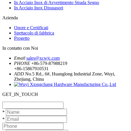
In Acciaio Inox di Avvertimento Strada Segno
In Acciaio Inox Dissuasori
Azienda
Onore e Certificati
Spettacolo di fabbrica
Progetto
In contatto con Noi
Email
sales@xcwjc.com
PHONE
+86-579-87988219
+86-15867910531
ADD
No.5 Rd., 6#, Huanglong Industrial Zone, Wuyi,
Zhejiang, China
GET_IN_TOUCH
*
*