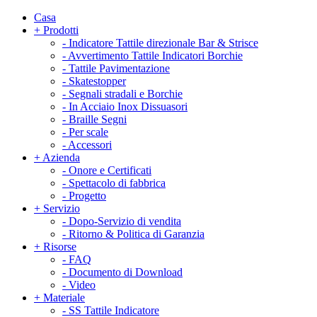
Casa
+
Prodotti
-
Indicatore Tattile direzionale Bar & Strisce
-
Avvertimento Tattile Indicatori Borchie
-
Tattile Pavimentazione
-
Skatestopper
-
Segnali stradali e Borchie
-
In Acciaio Inox Dissuasori
-
Braille Segni
-
Per scale
-
Accessori
+
Azienda
-
Onore e Certificati
-
Spettacolo di fabbrica
-
Progetto
+
Servizio
-
Dopo-Servizio di vendita
-
Ritorno & Politica di Garanzia
+
Risorse
-
FAQ
-
Documento di Download
-
Video
+
Materiale
-
SS Tattile Indicatore