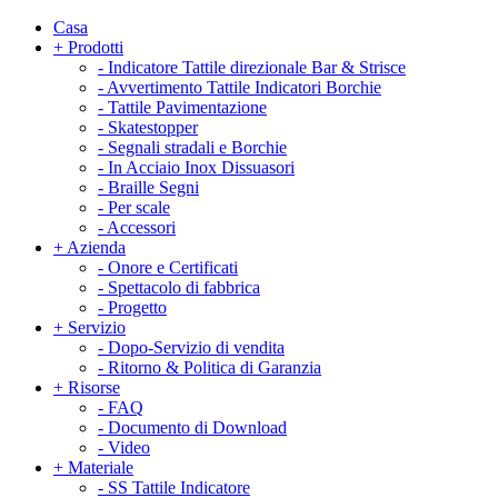
Casa
+
Prodotti
-
Indicatore Tattile direzionale Bar & Strisce
-
Avvertimento Tattile Indicatori Borchie
-
Tattile Pavimentazione
-
Skatestopper
-
Segnali stradali e Borchie
-
In Acciaio Inox Dissuasori
-
Braille Segni
-
Per scale
-
Accessori
+
Azienda
-
Onore e Certificati
-
Spettacolo di fabbrica
-
Progetto
+
Servizio
-
Dopo-Servizio di vendita
-
Ritorno & Politica di Garanzia
+
Risorse
-
FAQ
-
Documento di Download
-
Video
+
Materiale
-
SS Tattile Indicatore