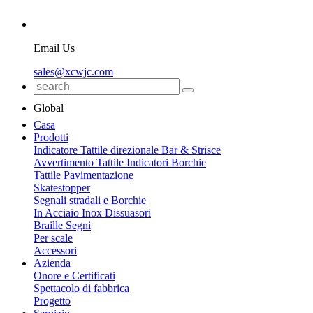
Email Us
sales@xcwjc.com
Global
Casa
Prodotti
Indicatore Tattile direzionale Bar & Strisce
Avvertimento Tattile Indicatori Borchie
Tattile Pavimentazione
Skatestopper
Segnali stradali e Borchie
In Acciaio Inox Dissuasori
Braille Segni
Per scale
Accessori
Azienda
Onore e Certificati
Spettacolo di fabbrica
Progetto