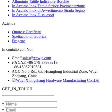
Alluminio Tattile Indicatore Borchie
In Acciaio Inox Tattile Strisce Pavimentazione
In Acciaio Inox di Avvertimento Strada Segno
In Acciaio Inox Dissuasori
Azienda
Onore e Certificati
Spettacolo di fabbrica
Progetto
In contatto con Noi
Email
sales@xcwjc.com
PHONE
+86-579-87988219
+86-15867910531
ADD
No.5 Rd., 6#, Huanglong Industrial Zone, Wuyi,
Zhejiang, China
GET_IN_TOUCH
*
*