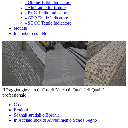
-
Ottone Tattile Indicatore
-
Alu Tattile Indicatore
-
PVC Tattile Indicatore
-
GRP Tattile Indicatore
-
SGCC Tattile Indicatore
Notizie
In contatto con Noi
Il Raggiungimento di Cast di Marca di Qualità di Qualità
professionale
Casa
Prodotti
Segnali stradali e Borchie
In Acciaio Inox di Avvertimento Strada Segno