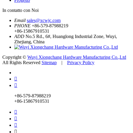
Progetto
In contatto con Noi
Email
sales@xcwjc.com
PHONE
+86-579-87988219
+86-15867910531
ADD
No.5 Rd., 6#, Huanglong Industrial Zone, Wuyi,
Zhejiang, China
Copyright ©
Wuyi Xiongchang Hardware Manufacturing Co.,Ltd
All Rights Reserved
Sitemap
|
Privacy Policy


+86-579-87988219
+86-15867910531



