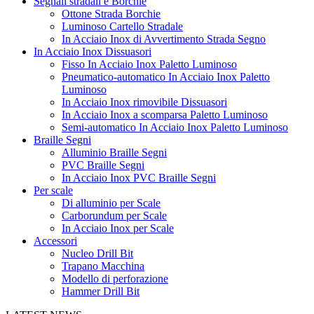
Segnali stradali e Borchie
Ottone Strada Borchie
Luminoso Cartello Stradale
In Acciaio Inox di Avvertimento Strada Segno
In Acciaio Inox Dissuasori
Fisso In Acciaio Inox Paletto Luminoso
Pneumatico-automatico In Acciaio Inox Paletto
Luminoso
In Acciaio Inox rimovibile Dissuasori
In Acciaio Inox a scomparsa Paletto Luminoso
Semi-automatico In Acciaio Inox Paletto Luminoso
Braille Segni
Alluminio Braille Segni
PVC Braille Segni
In Acciaio Inox PVC Braille Segni
Per scale
Di alluminio per Scale
Carborundum per Scale
In Acciaio Inox per Scale
Accessori
Nucleo Drill Bit
Trapano Macchina
Modello di perforazione
Hammer Drill Bit