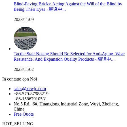
Blind-Paving Bricks: Acting Against the Will of the Blind by
Being Their Eyes - 翻译中...
2023/11/09
Tactile Stair Nosing Should Be Selected for Anti-Aging, Wear
Resistance, And Expansion Quality Products - 翻译中...
2023/11/02
In contatto con Noi
sales@xcwjc.com
+86-579-87988219
+86-15867910531
No.5 Rd., 6#, Huanglong Industrial Zone, Wuyi, Zhejiang,
China
Free Quote
HOT_SELLING