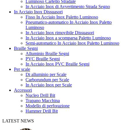
Luminoso Cartello Stradale
In Acciaio Inox di Avvertimento Strada Segno
In Acciaio Inox Dissuasori
Fisso In Acciaio Inox Paletto Luminoso
Pneumatico-automatico In Acciaio Inox Paletto
Luminoso
In Acciaio Inox rimovibile Dissuasori
In Acciaio Inox a scomparsa Paletto Luminoso
Semi-automatico In Acciaio Inox Paletto Luminoso
Braille Segni
Alluminio Braille Segni
PVC Braille Segni
In Acciaio Inox PVC Braille Segni
Per scale
Di alluminio per Scale
Carborundum per Scale
In Acciaio Inox per Scale
Accessori
Nucleo Drill Bit
Trapano Macchina
Modello di perforazione
Hammer Drill Bit
LATEST NEWS