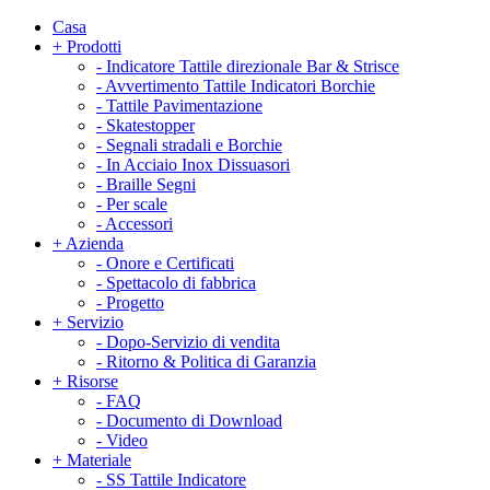
Casa
+
Prodotti
-
Indicatore Tattile direzionale Bar & Strisce
-
Avvertimento Tattile Indicatori Borchie
-
Tattile Pavimentazione
-
Skatestopper
-
Segnali stradali e Borchie
-
In Acciaio Inox Dissuasori
-
Braille Segni
-
Per scale
-
Accessori
+
Azienda
-
Onore e Certificati
-
Spettacolo di fabbrica
-
Progetto
+
Servizio
-
Dopo-Servizio di vendita
-
Ritorno & Politica di Garanzia
+
Risorse
-
FAQ
-
Documento di Download
-
Video
+
Materiale
-
SS Tattile Indicatore