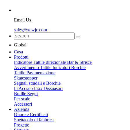
Email Us
sales@xcwjc.com
Global
Casa
Prodotti
Indicatore Tattile direzionale Bar & Strisce
Avvertimento Tattile Indicatori Borchie
Tattile Pavimentazione
Skatestopper
Segnali stradali e Borchie
In Acciaio Inox Dissuasori
Braille Segni
Per scale
Accessori
Azienda
Onore e Certificati
Spettacolo di fabbrica
Progetto