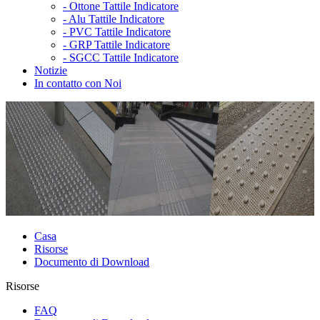
-
Ottone Tattile Indicatore
-
Alu Tattile Indicatore
-
PVC Tattile Indicatore
-
GRP Tattile Indicatore
-
SGCC Tattile Indicatore
Notizie
In contatto con Noi
Casa
Risorse
Documento di Download
Risorse
FAQ