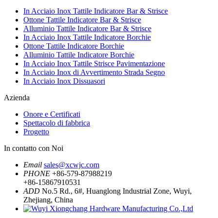
In Acciaio Inox Tattile Indicatore Bar & Strisce
Ottone Tattile Indicatore Bar & Strisce
Alluminio Tattile Indicatore Bar & Strisce
In Acciaio Inox Tattile Indicatore Borchie
Ottone Tattile Indicatore Borchie
Alluminio Tattile Indicatore Borchie
In Acciaio Inox Tattile Strisce Pavimentazione
In Acciaio Inox di Avvertimento Strada Segno
In Acciaio Inox Dissuasori
Azienda
Onore e Certificati
Spettacolo di fabbrica
Progetto
In contatto con Noi
Email
sales@xcwjc.com
PHONE
+86-579-87988219
+86-15867910531
ADD
No.5 Rd., 6#, Huanglong Industrial Zone, Wuyi,
Zhejiang, China