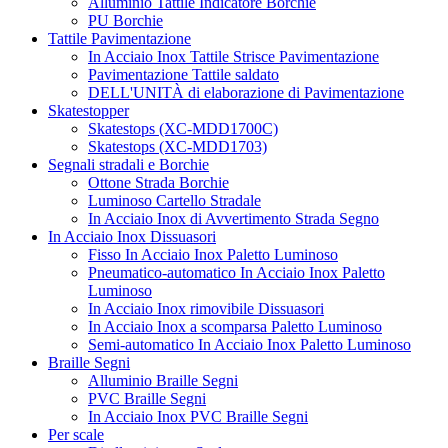
Alluminio Tattile Indicatore Borchie
PU Borchie
Tattile Pavimentazione
In Acciaio Inox Tattile Strisce Pavimentazione
Pavimentazione Tattile saldato
DELL'UNITÀ di elaborazione di Pavimentazione
Skatestopper
Skatestops (XC-MDD1700C)
Skatestops (XC-MDD1703)
Segnali stradali e Borchie
Ottone Strada Borchie
Luminoso Cartello Stradale
In Acciaio Inox di Avvertimento Strada Segno
In Acciaio Inox Dissuasori
Fisso In Acciaio Inox Paletto Luminoso
Pneumatico-automatico In Acciaio Inox Paletto
Luminoso
In Acciaio Inox rimovibile Dissuasori
In Acciaio Inox a scomparsa Paletto Luminoso
Semi-automatico In Acciaio Inox Paletto Luminoso
Braille Segni
Alluminio Braille Segni
PVC Braille Segni
In Acciaio Inox PVC Braille Segni
Per scale