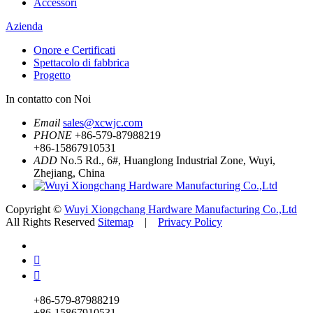
Accessori
Azienda
Onore e Certificati
Spettacolo di fabbrica
Progetto
In contatto con Noi
Email
sales@xcwjc.com
PHONE
+86-579-87988219
+86-15867910531
ADD
No.5 Rd., 6#, Huanglong Industrial Zone, Wuyi,
Zhejiang, China
Copyright ©
Wuyi Xiongchang Hardware Manufacturing Co.,Ltd
All Rights Reserved
Sitemap
|
Privacy Policy


+86-579-87988219
+86-15867910531