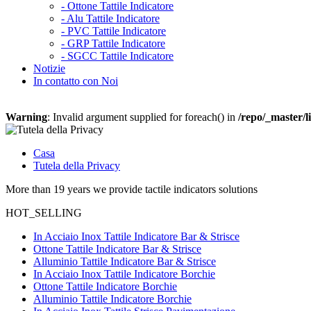
-
Ottone Tattile Indicatore
-
Alu Tattile Indicatore
-
PVC Tattile Indicatore
-
GRP Tattile Indicatore
-
SGCC Tattile Indicatore
Notizie
In contatto con Noi
Warning
: Invalid argument supplied for foreach() in
/repo/_master/l
Casa
Tutela della Privacy
More than 19 years we provide tactile indicators solutions
HOT_SELLING
In Acciaio Inox Tattile Indicatore Bar & Strisce
Ottone Tattile Indicatore Bar & Strisce
Alluminio Tattile Indicatore Bar & Strisce
In Acciaio Inox Tattile Indicatore Borchie
Ottone Tattile Indicatore Borchie
Alluminio Tattile Indicatore Borchie