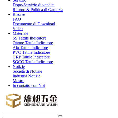
Servizio
Dopo-Servizio di vendita
Ritorno & Politica di Garanzia
Risorse
FAQ
Documento di Download
Video
Materiale
SS Tattile Indicatore
Ottone Tattile Indicatore
Alu Tattile Indicatore
PVC Tattile Indicatore
GRP Tattile Indicatore
SGCC Tattile Indicatore
Notizie
Società di Notizie
Industria Notizie
Mostre
In contatto con Noi