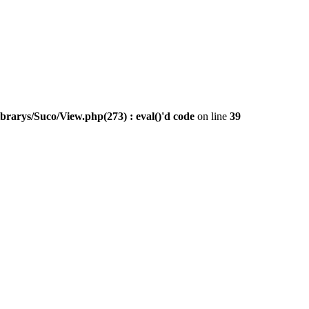
ibrarys/Suco/View.php(273) : eval()'d code
on line
39