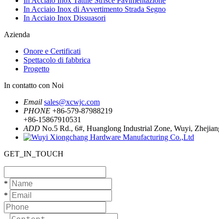
In Acciaio Inox Tattile Strisce Pavimentazione
In Acciaio Inox di Avvertimento Strada Segno
In Acciaio Inox Dissuasori
Azienda
Onore e Certificati
Spettacolo di fabbrica
Progetto
In contatto con Noi
Email
sales@xcwjc.com
PHONE
+86-579-87988219
+86-15867910531
ADD
No.5 Rd., 6#, Huanglong Industrial Zone, Wuyi, Zhejian
GET_IN_TOUCH
*
*