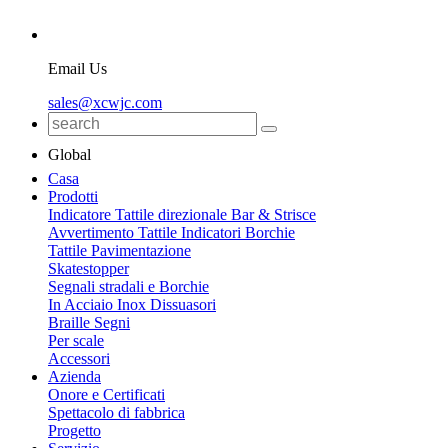
Email Us
sales@xcwjc.com
Global
Casa
Prodotti
Indicatore Tattile direzionale Bar & Strisce
Avvertimento Tattile Indicatori Borchie
Tattile Pavimentazione
Skatestopper
Segnali stradali e Borchie
In Acciaio Inox Dissuasori
Braille Segni
Per scale
Accessori
Azienda
Onore e Certificati
Spettacolo di fabbrica
Progetto