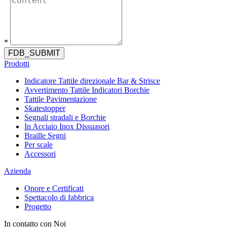
*
FDB_SUBMIT
Prodotti
Indicatore Tattile direzionale Bar & Strisce
Avvertimento Tattile Indicatori Borchie
Tattile Pavimentazione
Skatestopper
Segnali stradali e Borchie
In Acciaio Inox Dissuasori
Braille Segni
Per scale
Accessori
Azienda
Onore e Certificati
Spettacolo di fabbrica
Progetto
In contatto con Noi