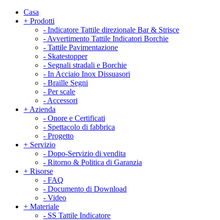
Casa
+
Prodotti
-
Indicatore Tattile direzionale Bar & Strisce
-
Avvertimento Tattile Indicatori Borchie
-
Tattile Pavimentazione
-
Skatestopper
-
Segnali stradali e Borchie
-
In Acciaio Inox Dissuasori
-
Braille Segni
-
Per scale
-
Accessori
+
Azienda
-
Onore e Certificati
-
Spettacolo di fabbrica
-
Progetto
+
Servizio
-
Dopo-Servizio di vendita
-
Ritorno & Politica di Garanzia
+
Risorse
-
FAQ
-
Documento di Download
-
Video
+
Materiale
-
SS Tattile Indicatore