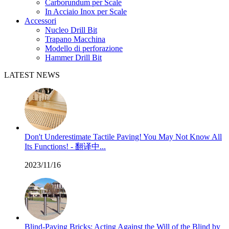
Carborundum per Scale
In Acciaio Inox per Scale
Accessori
Nucleo Drill Bit
Trapano Macchina
Modello di perforazione
Hammer Drill Bit
LATEST NEWS
Don't Underestimate Tactile Paving! You May Not Know All
Its Functions! - 翻译中...
2023/11/16
Blind-Paving Bricks: Acting Against the Will of the Blind by