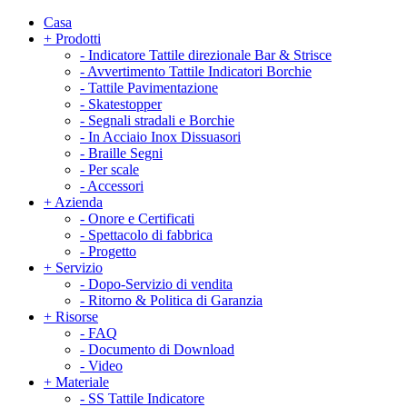
Casa
+
Prodotti
-
Indicatore Tattile direzionale Bar & Strisce
-
Avvertimento Tattile Indicatori Borchie
-
Tattile Pavimentazione
-
Skatestopper
-
Segnali stradali e Borchie
-
In Acciaio Inox Dissuasori
-
Braille Segni
-
Per scale
-
Accessori
+
Azienda
-
Onore e Certificati
-
Spettacolo di fabbrica
-
Progetto
+
Servizio
-
Dopo-Servizio di vendita
-
Ritorno & Politica di Garanzia
+
Risorse
-
FAQ
-
Documento di Download
-
Video
+
Materiale
-
SS Tattile Indicatore