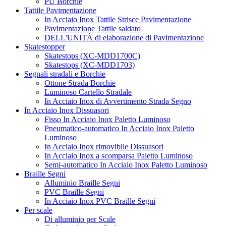
PU Borchie
Tattile Pavimentazione
In Acciaio Inox Tattile Strisce Pavimentazione
Pavimentazione Tattile saldato
DELL'UNITÀ di elaborazione di Pavimentazione
Skatestopper
Skatestops (XC-MDD1700C)
Skatestops (XC-MDD1703)
Segnali stradali e Borchie
Ottone Strada Borchie
Luminoso Cartello Stradale
In Acciaio Inox di Avvertimento Strada Segno
In Acciaio Inox Dissuasori
Fisso In Acciaio Inox Paletto Luminoso
Pneumatico-automatico In Acciaio Inox Paletto
Luminoso
In Acciaio Inox rimovibile Dissuasori
In Acciaio Inox a scomparsa Paletto Luminoso
Semi-automatico In Acciaio Inox Paletto Luminoso
Braille Segni
Alluminio Braille Segni
PVC Braille Segni
In Acciaio Inox PVC Braille Segni
Per scale
Di alluminio per Scale