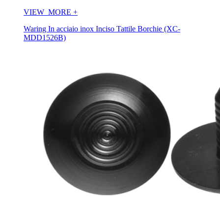
VIEW_MORE
+
Waring In acciaio inox Inciso Tattile Borchie (XC-
MDD1526B)