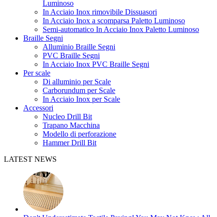
Luminoso
In Acciaio Inox rimovibile Dissuasori
In Acciaio Inox a scomparsa Paletto Luminoso
Semi-automatico In Acciaio Inox Paletto Luminoso
Braille Segni
Alluminio Braille Segni
PVC Braille Segni
In Acciaio Inox PVC Braille Segni
Per scale
Di alluminio per Scale
Carborundum per Scale
In Acciaio Inox per Scale
Accessori
Nucleo Drill Bit
Trapano Macchina
Modello di perforazione
Hammer Drill Bit
LATEST NEWS