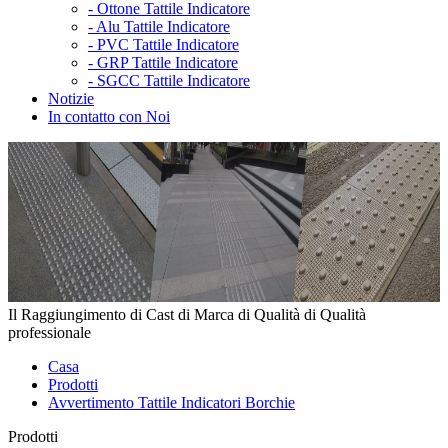
-
Ottone Tattile Indicatore
-
Alu Tattile Indicatore
-
PVC Tattile Indicatore
-
GRP Tattile Indicatore
-
SGCC Tattile Indicatore
Notizie
In contatto con Noi
Il Raggiungimento di Cast di Marca di Qualità di Qualità
professionale
Casa
Prodotti
Avvertimento Tattile Indicatori Borchie
Prodotti