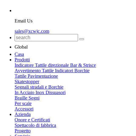
Email Us
sales@xcwjc.com
Global
Casa
Prodotti
Indicatore Tattile direzionale Bar & Strisce
Avvertimento Tattile Indicatori Borchie
Tattile Pavimentazione
Skatestopper
Segnali stradali e Borchie
In Acciaio Inox Dissuasori
Braille Segni
Per scale
Accessori
Azienda
Onore e Certificati
Spettacolo di fabbrica
Progetto