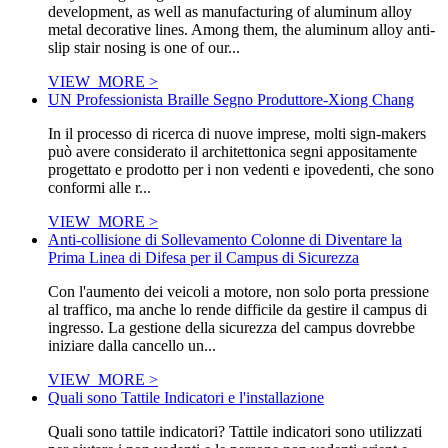
development, as well as manufacturing of aluminum alloy
metal decorative lines. Among them, the aluminum alloy anti-
slip stair nosing is one of our...
VIEW_MORE >
UN Professionista Braille Segno Produttore-Xiong Chang
In il processo di ricerca di nuove imprese, molti sign-makers
può avere considerato il architettonica segni appositamente
progettato e prodotto per i non vedenti e ipovedenti, che sono
conformi alle r...
VIEW_MORE >
Anti-collisione di Sollevamento Colonne di Diventare la
Prima Linea di Difesa per il Campus di Sicurezza
Con l'aumento dei veicoli a motore, non solo porta pressione
al traffico, ma anche lo rende difficile da gestire il campus di
ingresso. La gestione della sicurezza del campus dovrebbe
iniziare dalla cancello un...
VIEW_MORE >
Quali sono Tattile Indicatori e l'installazione
Quali sono tattile indicatori? Tattile indicatori sono utilizzati