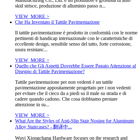
Manufacturing Co., Ltd. è un produttore e grossista di anti-
skid strisce, produzione di alluminio passo n...
VIEW_MORE >
Che Ha Inventato il Tattile Pavimentazione
Il tattile pavimentazione è prodotto in conformità con le norme
pertinenti di handicap internazionale con le caratteristiche di
eccellente design, sensibile senso del tatto, forte corrosione,
usura resistanc...
VIEW_MORE >
Quello che Gli Aspetti Dovrebbe Essere Pagato Attenzione al
Disegno di Tattile Pavimentazione?
Tattile pavimentazione per non vedenti è un tattile
pavimentazione appositamente progettato per i non vedenti
per evitare che il cieco da a piedi su il male su strada e di
cadere quando cadono. Che cosa dobbiamo prestare
attenzione in su...
VIEW_MORE >
What Are the Styles of Anti-Slip Stair Nosing for Aluminum
Alloy Staircases? - 翻译中...
Wuyi Xiongchang Hardware focuses on the research and