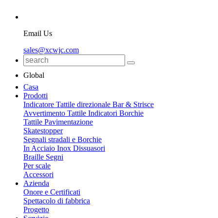
Email Us
sales@xcwjc.com
Global
Casa
Prodotti
Indicatore Tattile direzionale Bar & Strisce
Avvertimento Tattile Indicatori Borchie
Tattile Pavimentazione
Skatestopper
Segnali stradali e Borchie
In Acciaio Inox Dissuasori
Braille Segni
Per scale
Accessori
Azienda
Onore e Certificati
Spettacolo di fabbrica
Progetto