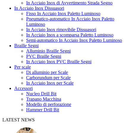
In Acciaio Inox di Avvertimento Strada Segno
In Acciaio Inox Dissuasori
Fisso In Acciaio Inox Paletto Luminoso
Pneumatico-automatico In Acciaio Inox Paletto
Luminoso
In Acciaio Inox rimovibile Dissuasori
In Acciaio Inox a scomparsa Paletto Luminoso
Semi-automatico In Acciaio Inox Paletto Luminoso
Braille Segni
Alluminio Braille Segni
PVC Braille Segni
In Acciaio Inox PVC Braille Segni
Per scale
Di alluminio per Scale
Carborundum per Scale
In Acciaio Inox per Scale
Accessori
Nucleo Drill Bit
Trapano Macchina
Modello di perforazione
Hammer Drill Bit
LATEST NEWS