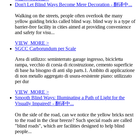
Don't Let Blind Ways Become Mere Decoration - 翻译中...
Walking on the streets, people often overlook the many
yellow guiding bricks called blind way. blind way is a type of
barrier-free facility in cities aimed at providing convenience
and safety for visu...
VIEW_MORE >
SGCC Carborundum per Scale
Area di utilizzo: seminterrato garage ingresso, bicicletta
rampa, vecchio di corsia di ricostruzione, cemento superficie
di base ha bisogno di anti slip parts.1. Ambito di applicazione
di non metallo aggregato di usura-resistente piano: utilizzato
per dur
VIEW_MORE >
Smooth Blind Ways: Illuminating a Path of Light for the
Visually Impaired! - 翻译中...
On the side of the road, can we notice the yellow bricks next
to the road in the clear breeze? Such special roads are called
"blind roads", which are facilities designed to help blind
people...