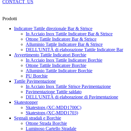
CONTACT_US
Prodotti
Indicatore Tattile direzionale Bar & Strisce
In Acciaio Inox Tattile Indicatore Bar & Strisce
Ottone Tattile Indicatore Bar & Strisce
Alluminio Tattile Indicatore Bar & Strisce
DELL'UNITÀ di elaborazione Tattile Indicatore Bar
Avvertimento Tattile Indicatori Borchie
In Acciaio Inox Tattile Indicatore Borchie
Ottone Tattile Indicatore Borchie
Alluminio Tattile Indicatore Borchie
PU Borchie
Tattile Pavimentazione
In Acciaio Inox Tattile Strisce Pavimentazione
Pavimentazione Tattile saldato
DELL'UNITÀ di elaborazione di Pavimentazione
Skatestopper
Skatestops (XC-MDD1700C)
Skatestops (XC-MDD1703)
Segnali stradali e Borchie
Ottone Strada Borchie
Luminoso Cartello Stradale