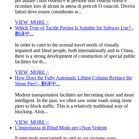
per aiutare i non vedenti e le persone non vedenti orient e
ricordare loro di alcuni in attesa di pericoli O ostacoli. Diversi
fattori deve essere considerato w...
VIEW_MORE >
Which Type of Tactile Paving Is Suitable for Subway Use? -
翻译中...
In order to cater to the normal travel needs of visually
impaired and blind people, both internationally and in China,
there is a strong development of construction of special public
facilities for th...
VIEW_MORE >
How Does the Fully Automatic Lifting Column Replace the
Stone Pier? - 翻译中...
Modern transportation facilities are becoming more and more
intelligent. In the past, we often saw some roads using stone
piers to block traffic. This is a relatively traditional way of
blocking. Alon...
VIEW_MORE >
L'importanza di Blind Modo per i Non Vedenti
Il principale marciapiedi in città in cui viviamo sono