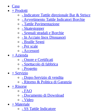
Casa
+
Prodotti
-
Indicatore Tattile direzionale Bar & Strisce
-
Avvertimento Tattile Indicatori Borchie
-
Tattile Pavimentazione
-
Skatestopper
-
Segnali stradali e Borchie
-
In Acciaio Inox Dissuasori
-
Braille Segni
-
Per scale
-
Accessori
+
Azienda
-
Onore e Certificati
-
Spettacolo di fabbrica
-
Progetto
+
Servizio
-
Dopo-Servizio di vendita
-
Ritorno & Politica di Garanzia
+
Risorse
-
FAQ
-
Documento di Download
-
Video
+
Materiale
-
SS Tattile Indicatore