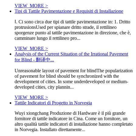
VIEW_MORE >
Tipi di Tattile Pavimentazione e Requisiti di Installazione
Ⅰ. Ci sono circa due tipi di tattile pavimentazione in: 1. Dritto
protrusionsUsed per spianare dritto strade, il rettilineo
sporgenze punto al tattile pavimentazione in direzione, che è,
camminare lungo il rettilineo pro...
VIEW_MORE >
Analysis of the Current Situation of the Irrational Pavement
for Blind - 翻译中...
Unreasonable layout of pavement for blindThe popularization
of pavement for blind should be synchronized with the
development of cities. In some underdeveloped or medium-
developed cities, city plannin...
VIEW_MORE >
Tattile Indicatori di Progetto in Norvegia
Wuyi xiongchang Produzione di Hardware è il più grande
fornitore di tattile indicatore in Cina. Come un fornitore, un
altro qualità tattile indicatori di installazione hanno completato
in Norvegia. Installato direttamente...