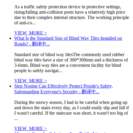
As a traffic safety protection device in protective settings,
rising/falling anti-collision posts have a relatively high price
due to their complex internal structure. The working principle
of anti-co...
VIEW_MORE >
What Is the Standard Size of Blind Way Tiles Installed on
Roads? - 翻译中...
Standard size of blind way tilesThe commonly used rubber
blind way tiles have a size of 300*300mm and a thickness of
3-6mm. Blind way tiles are a convenient facility for blind
people to safely navigat...
VIEW_MORE >
Step Nosing Can Effectively Protect People's Safety,
Safeguarding Everyone's Security - 翻译中...
During the snowy season, I had to be careful when going up
and down the stairs every day, as I could easily slip and fall if
I wasn't careful. If the staircase was short, it wasn't too big of
...
VIEW_MORE >