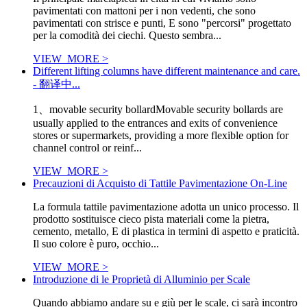
pavimentati con mattoni per i non vedenti, che sono
pavimentati con strisce e punti, E sono "percorsi" progettato
per la comodità dei ciechi. Questo sembra...
VIEW_MORE >
Different lifting columns have different maintenance and care.
- 翻译中...
1、movable security bollardMovable security bollards are
usually applied to the entrances and exits of convenience
stores or supermarkets, providing a more flexible option for
channel control or reinf...
VIEW_MORE >
Precauzioni di Acquisto di Tattile Pavimentazione On-Line
La formula tattile pavimentazione adotta un unico processo. Il
prodotto sostituisce cieco pista materiali come la pietra,
cemento, metallo, E di plastica in termini di aspetto e praticità.
Il suo colore è puro, occhio...
VIEW_MORE >
Introduzione di le Proprietà di Alluminio per Scale
Quando abbiamo andare su e giù per le scale, ci sarà incontro