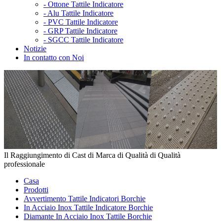
-
Ottone Tattile Indicatore
-
Alu Tattile Indicatore
-
PVC Tattile Indicatore
-
GRP Tattile Indicatore
-
SGCC Tattile Indicatore
Notizie
In contatto con Noi
Il Raggiungimento di Cast di Marca di Qualità di Qualità
professionale
Casa
Prodotti
Avvertimento Tattile Indicatori Borchie
In Acciaio Inox Tattile Indicatore Borchie
Diamante In Acciaio Inox Tattile Borchie