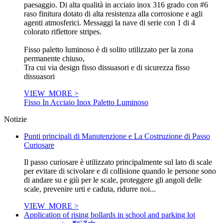
paesaggio. Di alta qualità in acciaio inox 316 grado con #6
raso finitura dotato di alta resistenza alla corrosione e agli
agenti atmosferici. Messaggi la nave di serie con 1 di 4
colorato riflettore stripes.
Fisso paletto luminoso è di solito utilizzato per la zona
permanente chiuso,
Tra cui via design fisso dissuasori e di sicurezza fisso
dissuasori
VIEW_MORE >
Fisso In Acciaio Inox Paletto Luminoso
Notizie
Punti principali di Manutenzione e La Costruzione di Passo
Curiosare
Il passo curiosare è utilizzato principalmente sul lato di scale
per evitare di scivolare e di collisione quando le persone sono
di andare su e giù per le scale, proteggere gli angoli delle
scale, prevenire urti e caduta, ridurre noi...
VIEW_MORE >
Application of rising bollards in school and parking lot