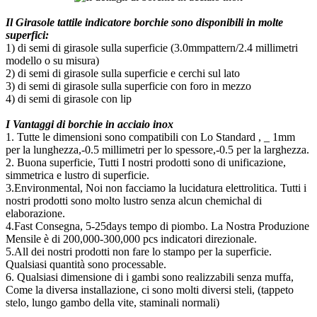
Il Girasole tattile indicatore borchie sono disponibili in molte
superfici:
1) di semi di girasole sulla superficie (3.0mmpattern/2.4 millimetri
modello o su misura)
2) di semi di girasole sulla superficie e cerchi sul lato
3) di semi di girasole sulla superficie con foro in mezzo
4) di semi di girasole con lip
I Vantaggi di borchie in acciaio inox
1. Tutte le dimensioni sono compatibili con Lo Standard , _ 1mm
per la lunghezza,-0.5 millimetri per lo spessore,-0.5 per la larghezza.
2. Buona superficie, Tutti I nostri prodotti sono di unificazione,
simmetrica e lustro di superficie.
3.Environmental, Noi non facciamo la lucidatura elettrolitica. Tutti i
nostri prodotti sono molto lustro senza alcun chemichal di
elaborazione.
4.Fast Consegna, 5-25days tempo di piombo. La Nostra Produzione
Mensile è di 200,000-300,000 pcs indicatori direzionale.
5.All dei nostri prodotti non fare lo stampo per la superficie.
Qualsiasi quantità sono processable.
6. Qualsiasi dimensione di i gambi sono realizzabili senza muffa,
Come la diversa installazione, ci sono molti diversi steli, (tappeto
stelo, lungo gambo della vite, staminali normali)