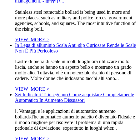
management. - 翻译中...
Stainless steel retractable bollard is being used in more and
more places, such as military and police forces, government
agencies, schools, and squares. The most intuitive function of
the rising boll...
VIEW_MORE >
In Lega di alluminio Scala Anti-slip Curiosare Rende le Scale
Non È Più Pericoloso
Lastre di pietra di scale in molti luoghi ora utilizzare molto
liscia, anche se hanno un aspetto bello e mostrano un grado
molto alto. Tuttavia, vi è un potenziale rischio di persone di
cadere. Molte donne che indossano tacchi alti sono...
VIEW_MORE >
Sei Indicatori Ti insegnano Come acquistare Completamente
Automatico In Aumento Dissuasori
Ⅰ. Vantaggi e le applicazioni di automatico aumento
bollardsThe automatico aumento paletto è diventato l'ideale e
il modo migliore per risolvere il problema di una rapida
pedonale di deviazione, soprattutto in luoghi wher...
VIEW_MORE >