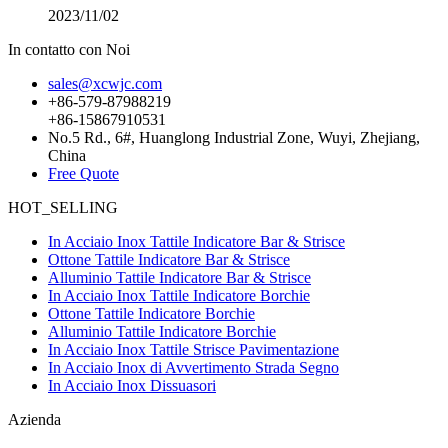
2023/11/02
In contatto con Noi
sales@xcwjc.com
+86-579-87988219
+86-15867910531
No.5 Rd., 6#, Huanglong Industrial Zone, Wuyi, Zhejiang,
China
Free Quote
HOT_SELLING
In Acciaio Inox Tattile Indicatore Bar & Strisce
Ottone Tattile Indicatore Bar & Strisce
Alluminio Tattile Indicatore Bar & Strisce
In Acciaio Inox Tattile Indicatore Borchie
Ottone Tattile Indicatore Borchie
Alluminio Tattile Indicatore Borchie
In Acciaio Inox Tattile Strisce Pavimentazione
In Acciaio Inox di Avvertimento Strada Segno
In Acciaio Inox Dissuasori
Azienda