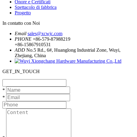
Onore e Certificati
Spettacolo di fabbrica
Progetto
In contatto con Noi
Email
sales@xcwjc.com
PHONE
+86-579-87988219
+86-15867910531
ADD
No.5 Rd., 6#, Huanglong Industrial Zone, Wuyi,
Zhejiang, China
GET_IN_TOUCH
*
*