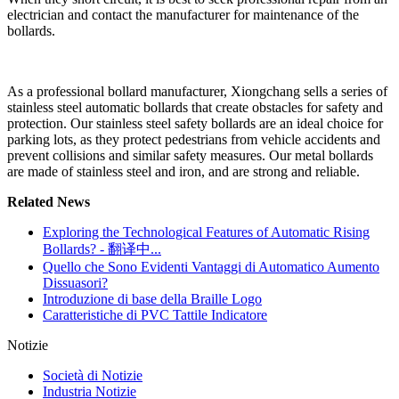
electrician and contact the manufacturer for maintenance of the
bollards.
As a professional bollard manufacturer, Xiongchang sells a series of
stainless steel automatic bollards that create obstacles for safety and
protection. Our stainless steel safety bollards are an ideal choice for
parking lots, as they protect pedestrians from vehicle accidents and
prevent collisions and similar safety measures. Our metal bollards
are made of stainless steel and iron, and are strong and reliable.
Related News
Exploring the Technological Features of Automatic Rising
Bollards? - 翻译中...
Quello che Sono Evidenti Vantaggi di Automatico Aumento
Dissuasori?
Introduzione di base della Braille Logo
Caratteristiche di PVC Tattile Indicatore
Notizie
Società di Notizie
Industria Notizie