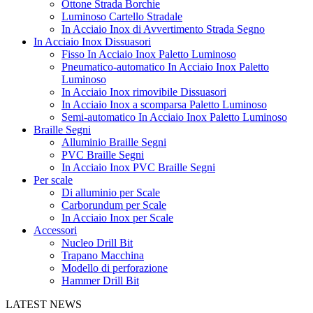
Ottone Strada Borchie
Luminoso Cartello Stradale
In Acciaio Inox di Avvertimento Strada Segno
In Acciaio Inox Dissuasori
Fisso In Acciaio Inox Paletto Luminoso
Pneumatico-automatico In Acciaio Inox Paletto
Luminoso
In Acciaio Inox rimovibile Dissuasori
In Acciaio Inox a scomparsa Paletto Luminoso
Semi-automatico In Acciaio Inox Paletto Luminoso
Braille Segni
Alluminio Braille Segni
PVC Braille Segni
In Acciaio Inox PVC Braille Segni
Per scale
Di alluminio per Scale
Carborundum per Scale
In Acciaio Inox per Scale
Accessori
Nucleo Drill Bit
Trapano Macchina
Modello di perforazione
Hammer Drill Bit
LATEST NEWS