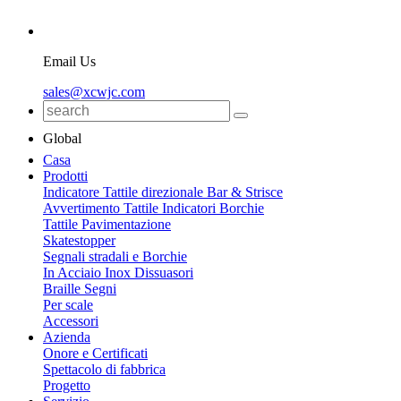
Email Us
sales@xcwjc.com
Global
Casa
Prodotti
Indicatore Tattile direzionale Bar & Strisce
Avvertimento Tattile Indicatori Borchie
Tattile Pavimentazione
Skatestopper
Segnali stradali e Borchie
In Acciaio Inox Dissuasori
Braille Segni
Per scale
Accessori
Azienda
Onore e Certificati
Spettacolo di fabbrica
Progetto