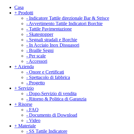
Casa
+
Prodotti
-
Indicatore Tattile direzionale Bar & Strisce
-
Avvertimento Tattile Indicatori Borchie
-
Tattile Pavimentazione
-
Skatestopper
-
Segnali stradali e Borchie
-
In Acciaio Inox Dissuasori
-
Braille Segni
-
Per scale
-
Accessori
+
Azienda
-
Onore e Certificati
-
Spettacolo di fabbrica
-
Progetto
+
Servizio
-
Dopo-Servizio di vendita
-
Ritorno & Politica di Garanzia
+
Risorse
-
FAQ
-
Documento di Download
-
Video
+
Materiale
-
SS Tattile Indicatore