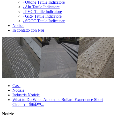
-
Ottone Tattile Indicatore
-
Alu Tattile Indicatore
-
PVC Tattile Indicatore
-
GRP Tattile Indicatore
-
SGCC Tattile Indicatore
Notizie
In contatto con Noi
Casa
Notizie
Industria Notizie
What to Do When Automatic Bollard Experience Short
Circuit? - 翻译中...
Notizie