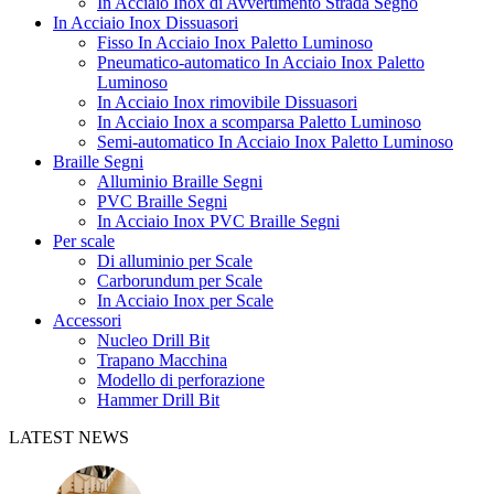
In Acciaio Inox di Avvertimento Strada Segno
In Acciaio Inox Dissuasori
Fisso In Acciaio Inox Paletto Luminoso
Pneumatico-automatico In Acciaio Inox Paletto
Luminoso
In Acciaio Inox rimovibile Dissuasori
In Acciaio Inox a scomparsa Paletto Luminoso
Semi-automatico In Acciaio Inox Paletto Luminoso
Braille Segni
Alluminio Braille Segni
PVC Braille Segni
In Acciaio Inox PVC Braille Segni
Per scale
Di alluminio per Scale
Carborundum per Scale
In Acciaio Inox per Scale
Accessori
Nucleo Drill Bit
Trapano Macchina
Modello di perforazione
Hammer Drill Bit
LATEST NEWS