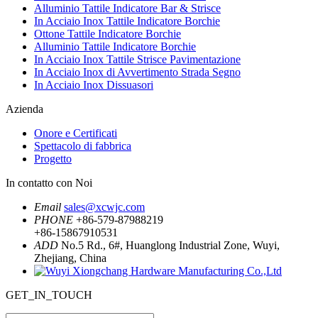
Alluminio Tattile Indicatore Bar & Strisce
In Acciaio Inox Tattile Indicatore Borchie
Ottone Tattile Indicatore Borchie
Alluminio Tattile Indicatore Borchie
In Acciaio Inox Tattile Strisce Pavimentazione
In Acciaio Inox di Avvertimento Strada Segno
In Acciaio Inox Dissuasori
Azienda
Onore e Certificati
Spettacolo di fabbrica
Progetto
In contatto con Noi
Email
sales@xcwjc.com
PHONE
+86-579-87988219
+86-15867910531
ADD
No.5 Rd., 6#, Huanglong Industrial Zone, Wuyi,
Zhejiang, China
GET_IN_TOUCH