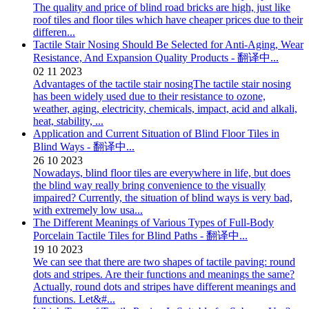
The quality and price of blind road bricks are high, just like
roof tiles and floor tiles which have cheaper prices due to their
differen...
Tactile Stair Nosing Should Be Selected for Anti-Aging, Wear
Resistance, And Expansion Quality Products - 翻译中...
02
11
2023
Advantages of the tactile stair nosingThe tactile stair nosing
has been widely used due to their resistance to ozone,
weather, aging, electricity, chemicals, impact, acid and alkali,
heat, stability, ...
Application and Current Situation of Blind Floor Tiles in
Blind Ways - 翻译中...
26
10
2023
Nowadays, blind floor tiles are everywhere in life, but does
the blind way really bring convenience to the visually
impaired? Currently, the situation of blind ways is very bad,
with extremely low usa...
The Different Meanings of Various Types of Full-Body
Porcelain Tactile Tiles for Blind Paths - 翻译中...
19
10
2023
We can see that there are two shapes of tactile paving: round
dots and stripes. Are their functions and meanings the same?
Actually, round dots and stripes have different meanings and
functions. Let&#...