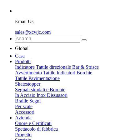
Email Us
sales@xcwjc.com
Global
Casa
Prodotti
Indicatore Tattile direzionale Bar & Strisce
Avvertimento Tattile Indicatori Borchie
Tattile Pavimentazione
Skatestopper
Segnali stradali e Borchie
In Acciaio Inox Dissuasori
Braille Segni
Per scale
Accessori
Azienda
Onore e Certificati
Spettacolo di fabbrica
Progetto