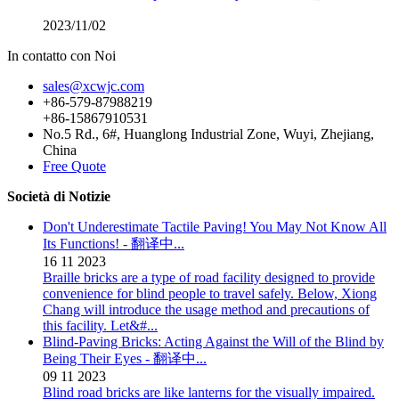
2023/11/02
In contatto con Noi
sales@xcwjc.com
+86-579-87988219
+86-15867910531
No.5 Rd., 6#, Huanglong Industrial Zone, Wuyi, Zhejiang,
China
Free Quote
Società di Notizie
Don't Underestimate Tactile Paving! You May Not Know All
Its Functions! - 翻译中...
16
11
2023
Braille bricks are a type of road facility designed to provide
convenience for blind people to travel safely. Below, Xiong
Chang will introduce the usage method and precautions of
this facility. Let&#...
Blind-Paving Bricks: Acting Against the Will of the Blind by
Being Their Eyes - 翻译中...
09
11
2023
Blind road bricks are like lanterns for the visually impaired.