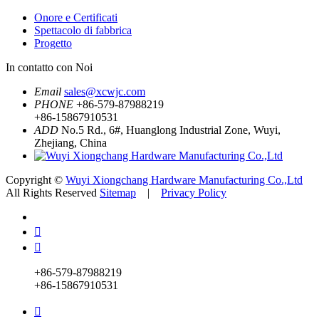
Onore e Certificati
Spettacolo di fabbrica
Progetto
In contatto con Noi
Email
sales@xcwjc.com
PHONE
+86-579-87988219
+86-15867910531
ADD
No.5 Rd., 6#, Huanglong Industrial Zone, Wuyi,
Zhejiang, China
Copyright ©
Wuyi Xiongchang Hardware Manufacturing Co.,Ltd
All Rights Reserved
Sitemap
|
Privacy Policy


+86-579-87988219
+86-15867910531
