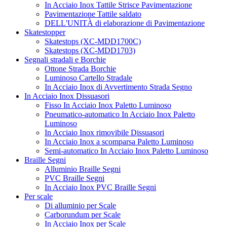
In Acciaio Inox Tattile Strisce Pavimentazione
Pavimentazione Tattile saldato
DELL'UNITÀ di elaborazione di Pavimentazione
Skatestopper
Skatestops (XC-MDD1700C)
Skatestops (XC-MDD1703)
Segnali stradali e Borchie
Ottone Strada Borchie
Luminoso Cartello Stradale
In Acciaio Inox di Avvertimento Strada Segno
In Acciaio Inox Dissuasori
Fisso In Acciaio Inox Paletto Luminoso
Pneumatico-automatico In Acciaio Inox Paletto
Luminoso
In Acciaio Inox rimovibile Dissuasori
In Acciaio Inox a scomparsa Paletto Luminoso
Semi-automatico In Acciaio Inox Paletto Luminoso
Braille Segni
Alluminio Braille Segni
PVC Braille Segni
In Acciaio Inox PVC Braille Segni
Per scale
Di alluminio per Scale
Carborundum per Scale
In Acciaio Inox per Scale