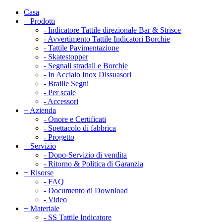
Casa
+
Prodotti
-
Indicatore Tattile direzionale Bar & Strisce
-
Avvertimento Tattile Indicatori Borchie
-
Tattile Pavimentazione
-
Skatestopper
-
Segnali stradali e Borchie
-
In Acciaio Inox Dissuasori
-
Braille Segni
-
Per scale
-
Accessori
+
Azienda
-
Onore e Certificati
-
Spettacolo di fabbrica
-
Progetto
+
Servizio
-
Dopo-Servizio di vendita
-
Ritorno & Politica di Garanzia
+
Risorse
-
FAQ
-
Documento di Download
-
Video
+
Materiale
-
SS Tattile Indicatore