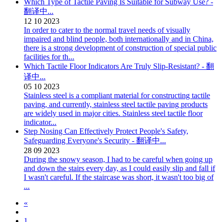
Which Type of Tactile Paving Is Suitable for Subway Use? -
翻译中...
12
10
2023
In order to cater to the normal travel needs of visually
impaired and blind people, both internationally and in China,
there is a strong development of construction of special public
facilities for th...
Which Tactile Floor Indicators Are Truly Slip-Resistant? - 翻
译中...
05
10
2023
Stainless steel is a compliant material for constructing tactile
paving, and currently, stainless steel tactile paving products
are widely used in major cities. Stainless steel tactile floor
indicator...
Step Nosing Can Effectively Protect People's Safety,
Safeguarding Everyone's Security - 翻译中...
28
09
2023
During the snowy season, I had to be careful when going up
and down the stairs every day, as I could easily slip and fall if
I wasn't careful. If the staircase was short, it wasn't too big of
...
«
1