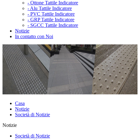
-
Ottone Tattile Indicatore
-
Alu Tattile Indicatore
-
PVC Tattile Indicatore
-
GRP Tattile Indicatore
-
SGCC Tattile Indicatore
Notizie
In contatto con Noi
Casa
Notizie
Società di Notizie
Notizie
Società di Notizie