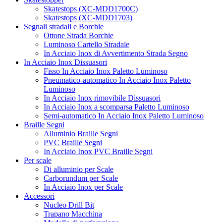
Skatestops (XC-MDD1700C)
Skatestops (XC-MDD1703)
Segnali stradali e Borchie
Ottone Strada Borchie
Luminoso Cartello Stradale
In Acciaio Inox di Avvertimento Strada Segno
In Acciaio Inox Dissuasori
Fisso In Acciaio Inox Paletto Luminoso
Pneumatico-automatico In Acciaio Inox Paletto
Luminoso
In Acciaio Inox rimovibile Dissuasori
In Acciaio Inox a scomparsa Paletto Luminoso
Semi-automatico In Acciaio Inox Paletto Luminoso
Braille Segni
Alluminio Braille Segni
PVC Braille Segni
In Acciaio Inox PVC Braille Segni
Per scale
Di alluminio per Scale
Carborundum per Scale
In Acciaio Inox per Scale
Accessori
Nucleo Drill Bit
Trapano Macchina