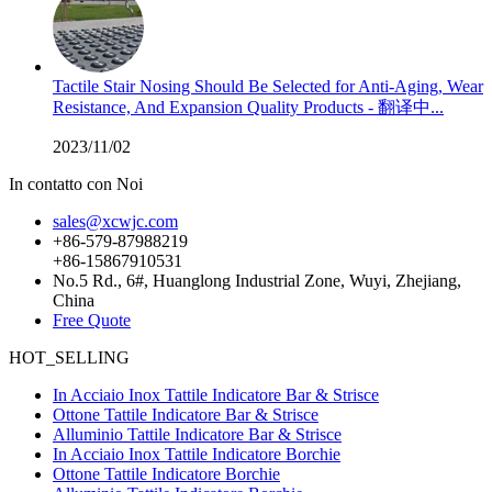
Tactile Stair Nosing Should Be Selected for Anti-Aging, Wear
Resistance, And Expansion Quality Products - 翻译中...
2023/11/02
In contatto con Noi
sales@xcwjc.com
+86-579-87988219
+86-15867910531
No.5 Rd., 6#, Huanglong Industrial Zone, Wuyi, Zhejiang,
China
Free Quote
HOT_SELLING
In Acciaio Inox Tattile Indicatore Bar & Strisce
Ottone Tattile Indicatore Bar & Strisce
Alluminio Tattile Indicatore Bar & Strisce
In Acciaio Inox Tattile Indicatore Borchie
Ottone Tattile Indicatore Borchie