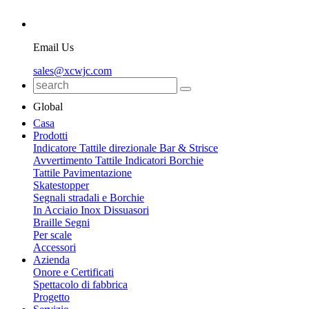
Email Us
sales@xcwjc.com
Global
Casa
Prodotti
Indicatore Tattile direzionale Bar & Strisce
Avvertimento Tattile Indicatori Borchie
Tattile Pavimentazione
Skatestopper
Segnali stradali e Borchie
In Acciaio Inox Dissuasori
Braille Segni
Per scale
Accessori
Azienda
Onore e Certificati
Spettacolo di fabbrica
Progetto