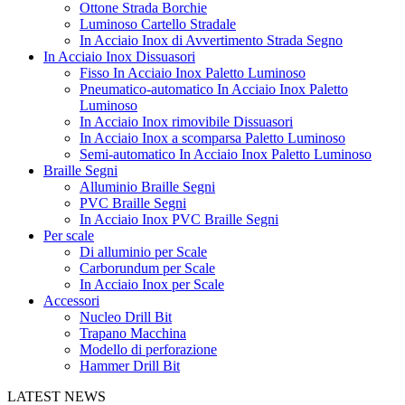
Ottone Strada Borchie
Luminoso Cartello Stradale
In Acciaio Inox di Avvertimento Strada Segno
In Acciaio Inox Dissuasori
Fisso In Acciaio Inox Paletto Luminoso
Pneumatico-automatico In Acciaio Inox Paletto
Luminoso
In Acciaio Inox rimovibile Dissuasori
In Acciaio Inox a scomparsa Paletto Luminoso
Semi-automatico In Acciaio Inox Paletto Luminoso
Braille Segni
Alluminio Braille Segni
PVC Braille Segni
In Acciaio Inox PVC Braille Segni
Per scale
Di alluminio per Scale
Carborundum per Scale
In Acciaio Inox per Scale
Accessori
Nucleo Drill Bit
Trapano Macchina
Modello di perforazione
Hammer Drill Bit
LATEST NEWS