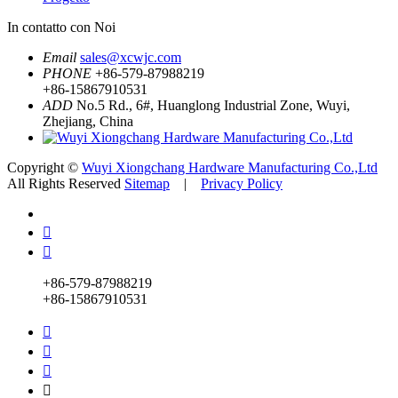
In contatto con Noi
Email
sales@xcwjc.com
PHONE
+86-579-87988219
+86-15867910531
ADD
No.5 Rd., 6#, Huanglong Industrial Zone, Wuyi,
Zhejiang, China
Copyright ©
Wuyi Xiongchang Hardware Manufacturing Co.,Ltd
All Rights Reserved
Sitemap
|
Privacy Policy


+86-579-87988219
+86-15867910531



