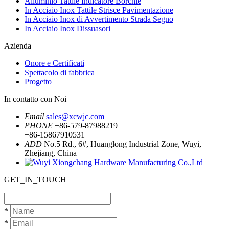
Alluminio Tattile Indicatore Borchie
In Acciaio Inox Tattile Strisce Pavimentazione
In Acciaio Inox di Avvertimento Strada Segno
In Acciaio Inox Dissuasori
Azienda
Onore e Certificati
Spettacolo di fabbrica
Progetto
In contatto con Noi
Email
sales@xcwjc.com
PHONE
+86-579-87988219
+86-15867910531
ADD
No.5 Rd., 6#, Huanglong Industrial Zone, Wuyi,
Zhejiang, China
GET_IN_TOUCH
*
*