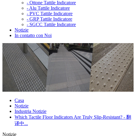
-
Ottone Tattile Indicatore
-
Alu Tattile Indicatore
-
PVC Tattile Indicatore
-
GRP Tattile Indicatore
-
SGCC Tattile Indicatore
Notizie
In contatto con Noi
Casa
Notizie
Industria Notizie
Which Tactile Floor Indicators Are Truly Slip-Resistant? - 翻
译中...
Notizie