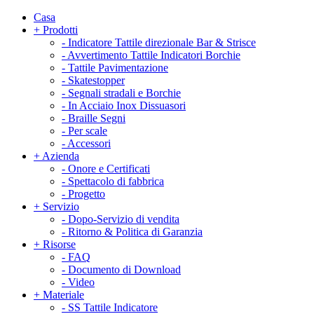
Casa
+
Prodotti
-
Indicatore Tattile direzionale Bar & Strisce
-
Avvertimento Tattile Indicatori Borchie
-
Tattile Pavimentazione
-
Skatestopper
-
Segnali stradali e Borchie
-
In Acciaio Inox Dissuasori
-
Braille Segni
-
Per scale
-
Accessori
+
Azienda
-
Onore e Certificati
-
Spettacolo di fabbrica
-
Progetto
+
Servizio
-
Dopo-Servizio di vendita
-
Ritorno & Politica di Garanzia
+
Risorse
-
FAQ
-
Documento di Download
-
Video
+
Materiale
-
SS Tattile Indicatore