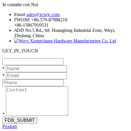
In contatto con Noi
Email
sales@xcwjc.com
PHONE
+86-579-87988219
+86-15867910531
ADD
No.5 Rd., 6#, Huanglong Industrial Zone, Wuyi,
Zhejiang, China
GET_IN_TOUCH
*
*
*
FDB_SUBMIT
Prodotti