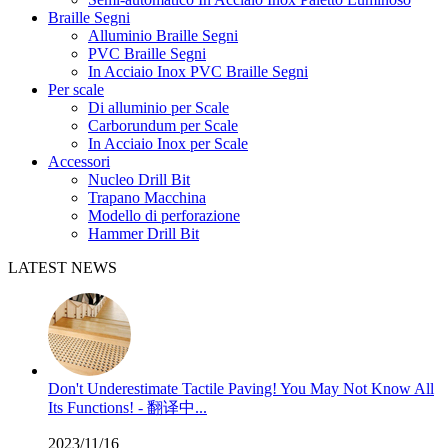
Braille Segni
Alluminio Braille Segni
PVC Braille Segni
In Acciaio Inox PVC Braille Segni
Per scale
Di alluminio per Scale
Carborundum per Scale
In Acciaio Inox per Scale
Accessori
Nucleo Drill Bit
Trapano Macchina
Modello di perforazione
Hammer Drill Bit
LATEST NEWS
Don't Underestimate Tactile Paving! You May Not Know All
Its Functions! - 翻译中...
2023/11/16