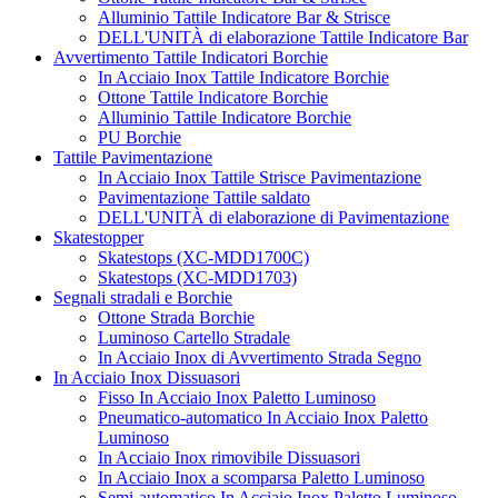
Alluminio Tattile Indicatore Bar & Strisce
DELL'UNITÀ di elaborazione Tattile Indicatore Bar
Avvertimento Tattile Indicatori Borchie
In Acciaio Inox Tattile Indicatore Borchie
Ottone Tattile Indicatore Borchie
Alluminio Tattile Indicatore Borchie
PU Borchie
Tattile Pavimentazione
In Acciaio Inox Tattile Strisce Pavimentazione
Pavimentazione Tattile saldato
DELL'UNITÀ di elaborazione di Pavimentazione
Skatestopper
Skatestops (XC-MDD1700C)
Skatestops (XC-MDD1703)
Segnali stradali e Borchie
Ottone Strada Borchie
Luminoso Cartello Stradale
In Acciaio Inox di Avvertimento Strada Segno
In Acciaio Inox Dissuasori
Fisso In Acciaio Inox Paletto Luminoso
Pneumatico-automatico In Acciaio Inox Paletto
Luminoso
In Acciaio Inox rimovibile Dissuasori
In Acciaio Inox a scomparsa Paletto Luminoso
Semi-automatico In Acciaio Inox Paletto Luminoso