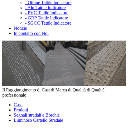
-
Ottone Tattile Indicatore
-
Alu Tattile Indicatore
-
PVC Tattile Indicatore
-
GRP Tattile Indicatore
-
SGCC Tattile Indicatore
Notizie
In contatto con Noi
Il Raggiungimento di Cast di Marca di Qualità di Qualità
professionale
Casa
Prodotti
Segnali stradali e Borchie
Luminoso Cartello Stradale