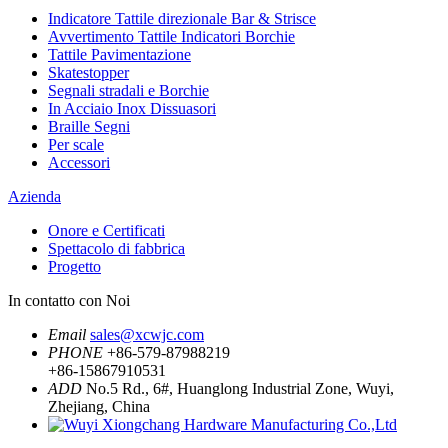
Indicatore Tattile direzionale Bar & Strisce
Avvertimento Tattile Indicatori Borchie
Tattile Pavimentazione
Skatestopper
Segnali stradali e Borchie
In Acciaio Inox Dissuasori
Braille Segni
Per scale
Accessori
Azienda
Onore e Certificati
Spettacolo di fabbrica
Progetto
In contatto con Noi
Email
sales@xcwjc.com
PHONE
+86-579-87988219
+86-15867910531
ADD
No.5 Rd., 6#, Huanglong Industrial Zone, Wuyi,
Zhejiang, China