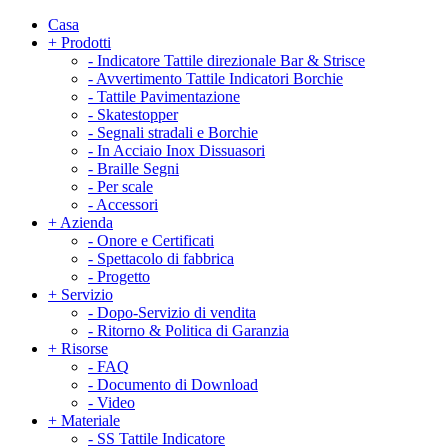
Casa
+
Prodotti
-
Indicatore Tattile direzionale Bar & Strisce
-
Avvertimento Tattile Indicatori Borchie
-
Tattile Pavimentazione
-
Skatestopper
-
Segnali stradali e Borchie
-
In Acciaio Inox Dissuasori
-
Braille Segni
-
Per scale
-
Accessori
+
Azienda
-
Onore e Certificati
-
Spettacolo di fabbrica
-
Progetto
+
Servizio
-
Dopo-Servizio di vendita
-
Ritorno & Politica di Garanzia
+
Risorse
-
FAQ
-
Documento di Download
-
Video
+
Materiale
-
SS Tattile Indicatore