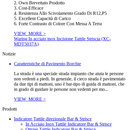
2. Own Brevettato Prodotto
3. Cost-Efficace
4. Resistenza Allo Scivolamento Grado Di R12,P5
5. Excellent Capacità di Carico
6. Forte Contrasto di Colore Con Messa A Terra
VIEW_MORE >
Waring In acciaio inox Incisione Tattile Striscia (XC-
MDT5037A)
Notizie
Caratteristiche di Pavimento Borchie
La strada è una speciale strada impianto che aiuta le persone
non vedenti a piedi. In generale, il cieco strada è pavimentato
da due tipi di mattoni, uno è bar-tipo di guida di mattoni, che
in grado di guidare le persone non vedenti per mo...
VIEW_MORE >
Prodotti
Indicatore Tattile direzionale Bar & Strisce
In Acciaio Inox Tattile Indicatore Bar & Strisce
Ottone Tattile Indicatore Bar & Strisce