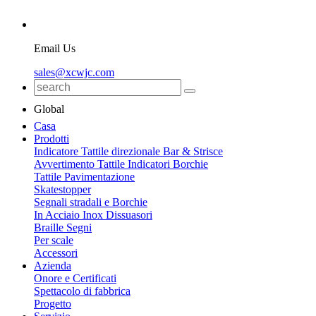
Email Us
sales@xcwjc.com
Global
Casa
Prodotti
Indicatore Tattile direzionale Bar & Strisce
Avvertimento Tattile Indicatori Borchie
Tattile Pavimentazione
Skatestopper
Segnali stradali e Borchie
In Acciaio Inox Dissuasori
Braille Segni
Per scale
Accessori
Azienda
Onore e Certificati
Spettacolo di fabbrica
Progetto