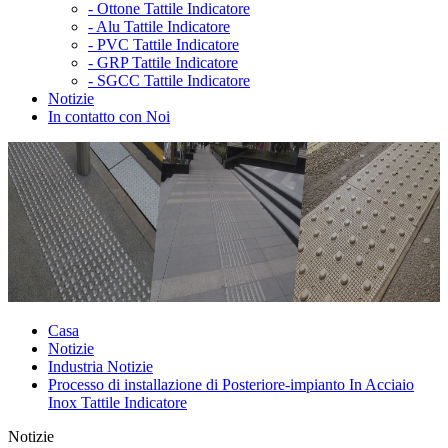
-
Ottone Tattile Indicatore
-
Alu Tattile Indicatore
-
PVC Tattile Indicatore
-
GRP Tattile Indicatore
-
SGCC Tattile Indicatore
Notizie
In contatto con Noi
Casa
Notizie
Industria Notizie
Processo di installazione di Posteriore-impianto In Acciaio
Inox Tattile Indicatore
Notizie