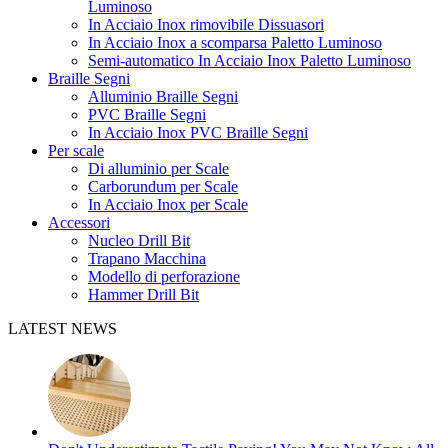
Luminoso
In Acciaio Inox rimovibile Dissuasori
In Acciaio Inox a scomparsa Paletto Luminoso
Semi-automatico In Acciaio Inox Paletto Luminoso
Braille Segni
Alluminio Braille Segni
PVC Braille Segni
In Acciaio Inox PVC Braille Segni
Per scale
Di alluminio per Scale
Carborundum per Scale
In Acciaio Inox per Scale
Accessori
Nucleo Drill Bit
Trapano Macchina
Modello di perforazione
Hammer Drill Bit
LATEST NEWS