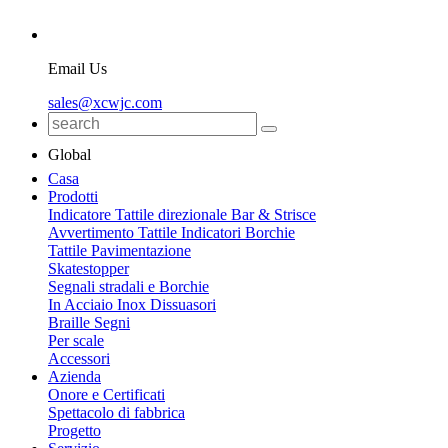
Email Us
sales@xcwjc.com
Global
Casa
Prodotti
Indicatore Tattile direzionale Bar & Strisce
Avvertimento Tattile Indicatori Borchie
Tattile Pavimentazione
Skatestopper
Segnali stradali e Borchie
In Acciaio Inox Dissuasori
Braille Segni
Per scale
Accessori
Azienda
Onore e Certificati
Spettacolo di fabbrica
Progetto