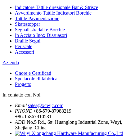
Indicatore Tattile direzionale Bar & Strisce
Avvertimento Tattile Indicatori Borchie
Tattile Pavimentazione
Skatestopper
Segnali stradali e Borchie
In Acciaio Inox Dissuasori
Braille Segni
Per scale
Accessori
Azienda
Onore e Certificati
Spettacolo di fabbrica
Progetto
In contatto con Noi
Email
sales@xcwjc.com
PHONE
+86-579-87988219
+86-15867910531
ADD
No.5 Rd., 6#, Huanglong Industrial Zone, Wuyi,
Zhejiang, China