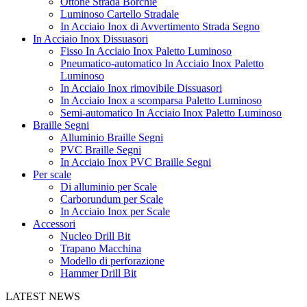
Ottone Strada Borchie
Luminoso Cartello Stradale
In Acciaio Inox di Avvertimento Strada Segno
In Acciaio Inox Dissuasori
Fisso In Acciaio Inox Paletto Luminoso
Pneumatico-automatico In Acciaio Inox Paletto
Luminoso
In Acciaio Inox rimovibile Dissuasori
In Acciaio Inox a scomparsa Paletto Luminoso
Semi-automatico In Acciaio Inox Paletto Luminoso
Braille Segni
Alluminio Braille Segni
PVC Braille Segni
In Acciaio Inox PVC Braille Segni
Per scale
Di alluminio per Scale
Carborundum per Scale
In Acciaio Inox per Scale
Accessori
Nucleo Drill Bit
Trapano Macchina
Modello di perforazione
Hammer Drill Bit
LATEST NEWS