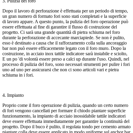
3. Pulizia del foro
Dopo il lavoro di perforazione è effettuata per un periodo di tempo,
un gran numero di formato fori sono stati completati e la superficie
di lavoro appare. A questo punto, la pulizia del foro operazione può
essere effettuata al fine di garantire il flusso di costruzione del
progetto. Ci sarà una grande quantità di pietra schiuma nel foro
durante la perforazione di accecante marciapiede. Se non è pulito,
esso è destinato a causa che il rafforzamento colla sulla ancoraggio
bar non può essere efficacemente legato con il foro muro. Dopo la
costruzione, in acciaio inox tattile indicatore sarà instabile e sciolto,
E un po 'di volontà essere preso a calci up durante l'uso. Quindi, nel
processo di pulizia del foro, sono necessari strumenti per pulire i fori
uno ad uno per assicurarsi che non ci sono articoli vari e pietra
schiuma in i fori.
4. Impianto
Proprio come il foro operazione di pulizia, quando un certo numero
di fori vengono cancellati per formare il chiodo piantare superficie
funzionamento, la impianto di acciaio inossidabile tattile indicatori
deve essere effettuata immediatamente per garantire la continuità del
progetto. Dopo il buco è pulito, il regolata tondo per cemento armato
piantare colla deve essere applicato in modo uniforme sul anchor bar