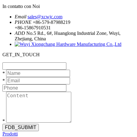
In contatto con Noi
Email
sales@xcwjc.com
PHONE
+86-579-87988219
+86-15867910531
ADD
No.5 Rd., 6#, Huanglong Industrial Zone, Wuyi,
Zhejiang, China
GET_IN_TOUCH
*
*
*
FDB_SUBMIT
Prodotti