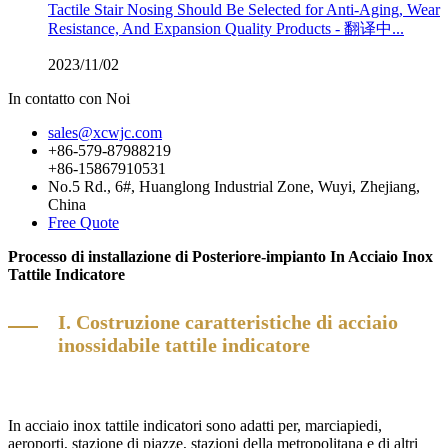
Tactile Stair Nosing Should Be Selected for Anti-Aging, Wear
Resistance, And Expansion Quality Products - 翻译中...
2023/11/02
In contatto con Noi
sales@xcwjc.com
+86-579-87988219
+86-15867910531
No.5 Rd., 6#, Huanglong Industrial Zone, Wuyi, Zhejiang,
China
Free Quote
Processo di installazione di Posteriore-impianto In Acciaio Inox
Tattile Indicatore
I. Costruzione caratteristiche di acciaio
inossidabile tattile indicatore
In acciaio inox tattile indicatori sono adatti per, marciapiedi,
aeroporti, stazione di piazze, stazioni della metropolitana e di altri