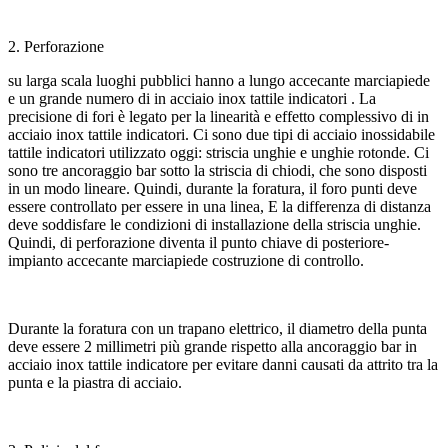
2. Perforazione
su larga scala luoghi pubblici hanno a lungo accecante marciapiede
e un grande numero di
in acciaio inox tattile indicatori . La
precisione di fori è legato per la linearità e effetto complessivo di in
acciaio inox tattile indicatori. Ci sono due tipi di acciaio inossidabile
tattile indicatori utilizzato oggi: striscia unghie e unghie rotonde. Ci
sono tre ancoraggio bar sotto la striscia di chiodi, che sono disposti
in un modo lineare. Quindi, durante la foratura, il foro punti deve
essere controllato per essere in una linea, E la differenza di distanza
deve soddisfare le condizioni di installazione della striscia unghie.
Quindi, di perforazione diventa il punto chiave di posteriore-
impianto accecante marciapiede costruzione di controllo.
Durante la foratura con un trapano elettrico, il diametro della punta
deve essere 2 millimetri più grande rispetto alla ancoraggio bar in
acciaio inox tattile indicatore per evitare danni causati da attrito tra la
punta e la piastra di acciaio.