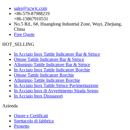
sales@xcwjc.com
+86-579-87988219
+86-15867910531
No.5 Rd., 6#, Huanglong Industrial Zone, Wuyi, Zhejiang,
China
Free Quote
HOT_SELLING
In Acciaio Inox Tattile Indicatore Bar & Strisce
Ottone Tattile Indicatore Bar & Strisce
Alluminio Tattile Indicatore Bar & Strisce
In Acciaio Inox Tattile Indicatore Borchie
Ottone Tattile Indicatore Borchie
Alluminio Tattile Indicatore Borchie
In Acciaio Inox Tattile Strisce Pavimentazione
In Acciaio Inox di Avvertimento Strada Segno
In Acciaio Inox Dissuasori
Azienda
Onore e Certificati
Spettacolo di fabbrica
Progetto