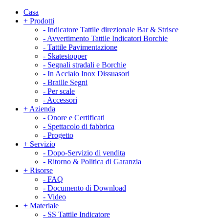
Casa
+
Prodotti
-
Indicatore Tattile direzionale Bar & Strisce
-
Avvertimento Tattile Indicatori Borchie
-
Tattile Pavimentazione
-
Skatestopper
-
Segnali stradali e Borchie
-
In Acciaio Inox Dissuasori
-
Braille Segni
-
Per scale
-
Accessori
+
Azienda
-
Onore e Certificati
-
Spettacolo di fabbrica
-
Progetto
+
Servizio
-
Dopo-Servizio di vendita
-
Ritorno & Politica di Garanzia
+
Risorse
-
FAQ
-
Documento di Download
-
Video
+
Materiale
-
SS Tattile Indicatore