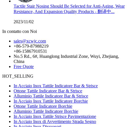
Tactile Stair Nosing Should Be Selected for Anti-Aging, Wear
Resistance, And Expansion Quality Products - 翻译中...
2023/11/02
In contatto con Noi
sales@xcwjc.com
+86-579-87988219
+86-15867910531
No.5 Rd., 6#, Huanglong Industrial Zone, Wuyi, Zhejiang,
China
Free Quote
HOT_SELLING
In Acciaio Inox Tattile Indicatore Bar & Strisce
Ottone Tattile Indicatore Bar & Strisce
Alluminio Tattile Indicatore Bar & Strisce
In Acciaio Inox Tattile Indicatore Borchie
Ottone Tattile Indicatore Borchie
Alluminio Tattile Indicatore Borchie
In Acciaio Inox Tattile Strisce Pavimentazione
In Acciaio Inox di Avvertimento Strada Segno
In Acciaio Inox Dissuasori