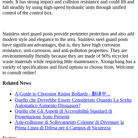
roads. It has strong impact and collision resistance and could lift and
fall steadily by using high-speed hydraulic units through unified
control of the control box.
Stainless steel guard posts provide perimeter protection and also add
modern style and elegance to the area. Stainless steel guard posts
have significant advantages, that is, they have high corrosion
resistance, anti-corrosion, and anti-pollution properties. They are
environmentally friendly because they are made of 90% recycled
waste materials while requiring little maintenance. Xiongchang has a
variety of specifications and fixed options to choose from. Welcome
to consult online!
Related News
A Guide to Choosing Rising Bollards - 翻译中...
Quello che Dovrebbe Essere Considerato Quando La Scelta
Automatico Aumento Dissuasori?
Quello che Gli Aspetti di Accessibilità Standard di
Progettazione Sono Presenti
Anti-collisione di Sollevamento Colonne di Diventare la
Prima Linea di Difesa per il Campus di Sicurezza