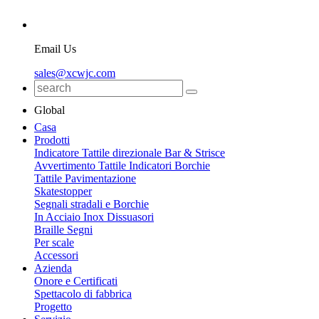
Email Us
sales@xcwjc.com
Global
Casa
Prodotti
Indicatore Tattile direzionale Bar & Strisce
Avvertimento Tattile Indicatori Borchie
Tattile Pavimentazione
Skatestopper
Segnali stradali e Borchie
In Acciaio Inox Dissuasori
Braille Segni
Per scale
Accessori
Azienda
Onore e Certificati
Spettacolo di fabbrica
Progetto