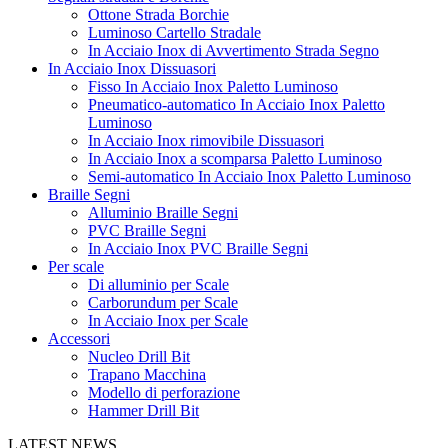
Ottone Strada Borchie
Luminoso Cartello Stradale
In Acciaio Inox di Avvertimento Strada Segno
In Acciaio Inox Dissuasori
Fisso In Acciaio Inox Paletto Luminoso
Pneumatico-automatico In Acciaio Inox Paletto
Luminoso
In Acciaio Inox rimovibile Dissuasori
In Acciaio Inox a scomparsa Paletto Luminoso
Semi-automatico In Acciaio Inox Paletto Luminoso
Braille Segni
Alluminio Braille Segni
PVC Braille Segni
In Acciaio Inox PVC Braille Segni
Per scale
Di alluminio per Scale
Carborundum per Scale
In Acciaio Inox per Scale
Accessori
Nucleo Drill Bit
Trapano Macchina
Modello di perforazione
Hammer Drill Bit
LATEST NEWS