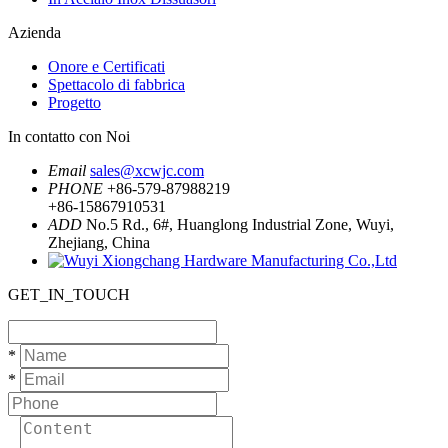
Azienda
Onore e Certificati
Spettacolo di fabbrica
Progetto
In contatto con Noi
Email
sales@xcwjc.com
PHONE
+86-579-87988219
+86-15867910531
ADD
No.5 Rd., 6#, Huanglong Industrial Zone, Wuyi,
Zhejiang, China
GET_IN_TOUCH
*
*