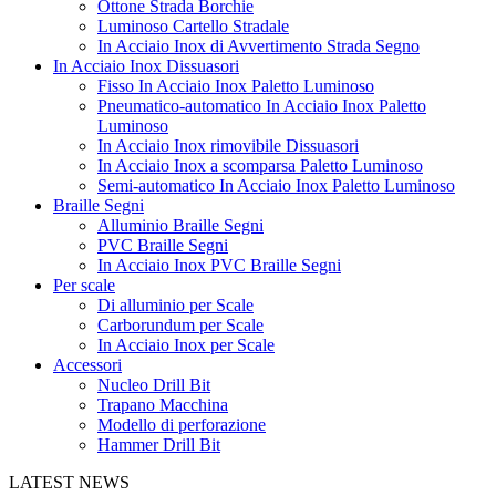
Ottone Strada Borchie
Luminoso Cartello Stradale
In Acciaio Inox di Avvertimento Strada Segno
In Acciaio Inox Dissuasori
Fisso In Acciaio Inox Paletto Luminoso
Pneumatico-automatico In Acciaio Inox Paletto
Luminoso
In Acciaio Inox rimovibile Dissuasori
In Acciaio Inox a scomparsa Paletto Luminoso
Semi-automatico In Acciaio Inox Paletto Luminoso
Braille Segni
Alluminio Braille Segni
PVC Braille Segni
In Acciaio Inox PVC Braille Segni
Per scale
Di alluminio per Scale
Carborundum per Scale
In Acciaio Inox per Scale
Accessori
Nucleo Drill Bit
Trapano Macchina
Modello di perforazione
Hammer Drill Bit
LATEST NEWS