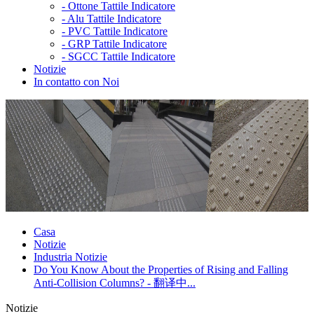
-
Ottone Tattile Indicatore
-
Alu Tattile Indicatore
-
PVC Tattile Indicatore
-
GRP Tattile Indicatore
-
SGCC Tattile Indicatore
Notizie
In contatto con Noi
Casa
Notizie
Industria Notizie
Do You Know About the Properties of Rising and Falling
Anti-Collision Columns? - 翻译中...
Notizie