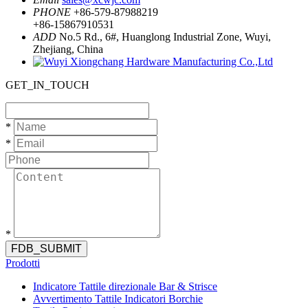
PHONE
+86-579-87988219
+86-15867910531
ADD
No.5 Rd., 6#, Huanglong Industrial Zone, Wuyi,
Zhejiang, China
GET_IN_TOUCH
*
*
*
FDB_SUBMIT
Prodotti
Indicatore Tattile direzionale Bar & Strisce
Avvertimento Tattile Indicatori Borchie