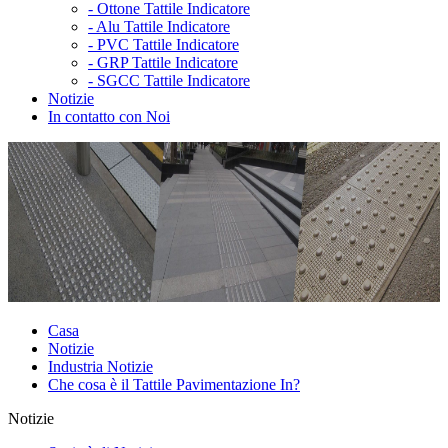
-
Ottone Tattile Indicatore
-
Alu Tattile Indicatore
-
PVC Tattile Indicatore
-
GRP Tattile Indicatore
-
SGCC Tattile Indicatore
Notizie
In contatto con Noi
Casa
Notizie
Industria Notizie
Che cosa è il Tattile Pavimentazione In?
Notizie