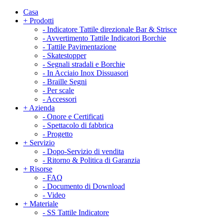
Casa
+
Prodotti
-
Indicatore Tattile direzionale Bar & Strisce
-
Avvertimento Tattile Indicatori Borchie
-
Tattile Pavimentazione
-
Skatestopper
-
Segnali stradali e Borchie
-
In Acciaio Inox Dissuasori
-
Braille Segni
-
Per scale
-
Accessori
+
Azienda
-
Onore e Certificati
-
Spettacolo di fabbrica
-
Progetto
+
Servizio
-
Dopo-Servizio di vendita
-
Ritorno & Politica di Garanzia
+
Risorse
-
FAQ
-
Documento di Download
-
Video
+
Materiale
-
SS Tattile Indicatore