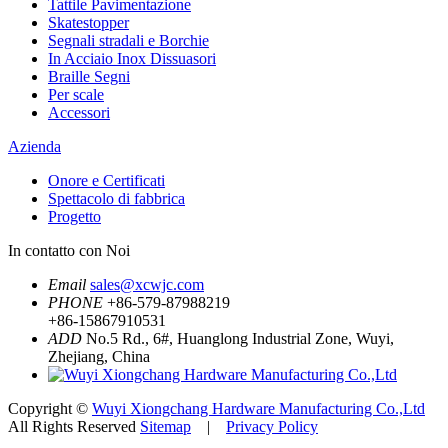
Tattile Pavimentazione
Skatestopper
Segnali stradali e Borchie
In Acciaio Inox Dissuasori
Braille Segni
Per scale
Accessori
Azienda
Onore e Certificati
Spettacolo di fabbrica
Progetto
In contatto con Noi
Email
sales@xcwjc.com
PHONE
+86-579-87988219
+86-15867910531
ADD
No.5 Rd., 6#, Huanglong Industrial Zone, Wuyi,
Zhejiang, China
Copyright ©
Wuyi Xiongchang Hardware Manufacturing Co.,Ltd
All Rights Reserved
Sitemap
|
Privacy Policy