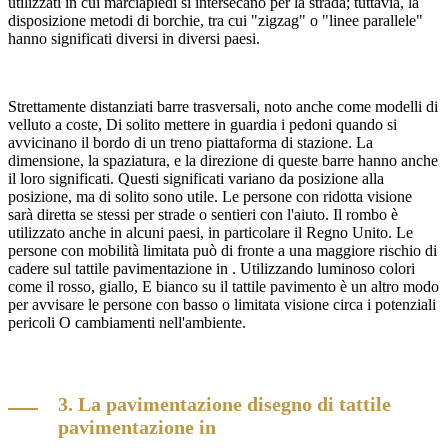
utilizzati in cui marciapiedi si intersecano per la strada; tuttavia, la
disposizione metodi di borchie, tra cui "zigzag" o "linee parallele"
hanno significati diversi in diversi paesi.
Strettamente distanziati barre trasversali, noto anche come modelli di
velluto a coste, Di solito mettere in guardia i pedoni quando si
avvicinano il bordo di un treno piattaforma di stazione. La
dimensione, la spaziatura, e la direzione di queste barre hanno anche
il loro significati. Questi significati variano da posizione alla
posizione, ma di solito sono utile. Le persone con ridotta visione
sarà diretta se stessi per strade o sentieri con l'aiuto. Il rombo è
utilizzato anche in alcuni paesi, in particolare il Regno Unito. Le
persone con mobilità limitata può di fronte a una maggiore rischio di
cadere sul
tattile pavimentazione in . Utilizzando luminoso colori
come il rosso, giallo, E bianco su il tattile pavimento è un altro modo
per avvisare le persone con basso o limitata visione circa i potenziali
pericoli O cambiamenti nell'ambiente.
3. La pavimentazione disegno di tattile
pavimentazione in