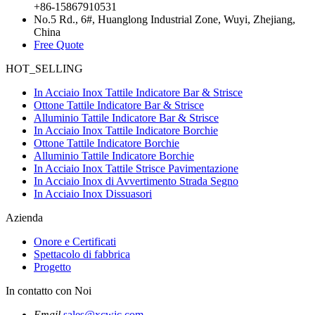
+86-15867910531
No.5 Rd., 6#, Huanglong Industrial Zone, Wuyi, Zhejiang,
China
Free Quote
HOT_SELLING
In Acciaio Inox Tattile Indicatore Bar & Strisce
Ottone Tattile Indicatore Bar & Strisce
Alluminio Tattile Indicatore Bar & Strisce
In Acciaio Inox Tattile Indicatore Borchie
Ottone Tattile Indicatore Borchie
Alluminio Tattile Indicatore Borchie
In Acciaio Inox Tattile Strisce Pavimentazione
In Acciaio Inox di Avvertimento Strada Segno
In Acciaio Inox Dissuasori
Azienda
Onore e Certificati
Spettacolo di fabbrica
Progetto
In contatto con Noi
Email
sales@xcwjc.com