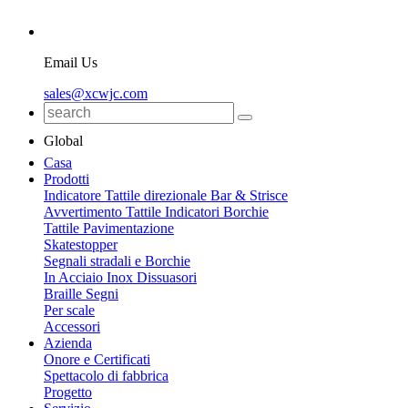
Email Us
sales@xcwjc.com
Global
Casa
Prodotti
Indicatore Tattile direzionale Bar & Strisce
Avvertimento Tattile Indicatori Borchie
Tattile Pavimentazione
Skatestopper
Segnali stradali e Borchie
In Acciaio Inox Dissuasori
Braille Segni
Per scale
Accessori
Azienda
Onore e Certificati
Spettacolo di fabbrica
Progetto