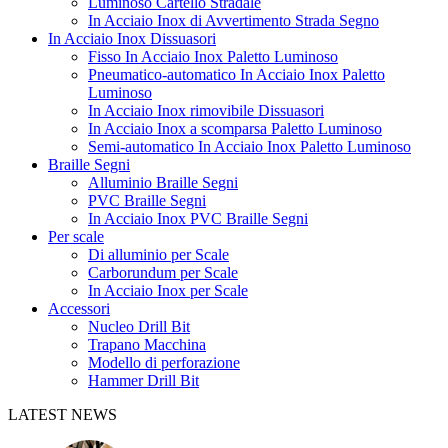
Luminoso Cartello Stradale
In Acciaio Inox di Avvertimento Strada Segno
In Acciaio Inox Dissuasori
Fisso In Acciaio Inox Paletto Luminoso
Pneumatico-automatico In Acciaio Inox Paletto
Luminoso
In Acciaio Inox rimovibile Dissuasori
In Acciaio Inox a scomparsa Paletto Luminoso
Semi-automatico In Acciaio Inox Paletto Luminoso
Braille Segni
Alluminio Braille Segni
PVC Braille Segni
In Acciaio Inox PVC Braille Segni
Per scale
Di alluminio per Scale
Carborundum per Scale
In Acciaio Inox per Scale
Accessori
Nucleo Drill Bit
Trapano Macchina
Modello di perforazione
Hammer Drill Bit
LATEST NEWS