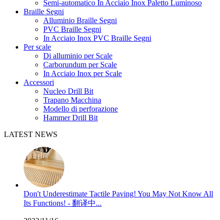
Semi-automatico In Acciaio Inox Paletto Luminoso
Braille Segni
Alluminio Braille Segni
PVC Braille Segni
In Acciaio Inox PVC Braille Segni
Per scale
Di alluminio per Scale
Carborundum per Scale
In Acciaio Inox per Scale
Accessori
Nucleo Drill Bit
Trapano Macchina
Modello di perforazione
Hammer Drill Bit
LATEST NEWS
Don't Underestimate Tactile Paving! You May Not Know All
Its Functions! - 翻译中...