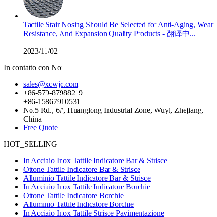
Tactile Stair Nosing Should Be Selected for Anti-Aging, Wear
Resistance, And Expansion Quality Products - 翻译中...
2023/11/02
In contatto con Noi
sales@xcwjc.com
+86-579-87988219
+86-15867910531
No.5 Rd., 6#, Huanglong Industrial Zone, Wuyi, Zhejiang,
China
Free Quote
HOT_SELLING
In Acciaio Inox Tattile Indicatore Bar & Strisce
Ottone Tattile Indicatore Bar & Strisce
Alluminio Tattile Indicatore Bar & Strisce
In Acciaio Inox Tattile Indicatore Borchie
Ottone Tattile Indicatore Borchie
Alluminio Tattile Indicatore Borchie
In Acciaio Inox Tattile Strisce Pavimentazione