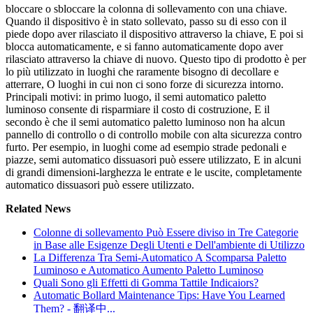
bloccare o sbloccare la colonna di sollevamento con una chiave.
Quando il dispositivo è in stato sollevato, passo su di esso con il
piede dopo aver rilasciato il dispositivo attraverso la chiave, E poi si
blocca automaticamente, e si fanno automaticamente dopo aver
rilasciato attraverso la chiave di nuovo. Questo tipo di prodotto è per
lo più utilizzato in luoghi che raramente bisogno di decollare e
atterrare, O luoghi in cui non ci sono forze di sicurezza intorno.
Principali motivi: in primo luogo, il semi automatico paletto
luminoso consente di risparmiare il costo di costruzione, E il
secondo è che il semi automatico paletto luminoso non ha alcun
pannello di controllo o di controllo mobile con alta sicurezza contro
furto. Per esempio, in luoghi come ad esempio strade pedonali e
piazze, semi automatico dissuasori può essere utilizzato, E in alcuni
di grandi dimensioni-larghezza le entrate e le uscite, completamente
automatico dissuasori può essere utilizzato.
Related News
Colonne di sollevamento Può Essere diviso in Tre Categorie
in Base alle Esigenze Degli Utenti e Dell'ambiente di Utilizzo
La Differenza Tra Semi-Automatico A Scomparsa Paletto
Luminoso e Automatico Aumento Paletto Luminoso
Quali Sono gli Effetti di Gomma Tattile Indicaiors?
Automatic Bollard Maintenance Tips: Have You Learned
Them? - 翻译中...