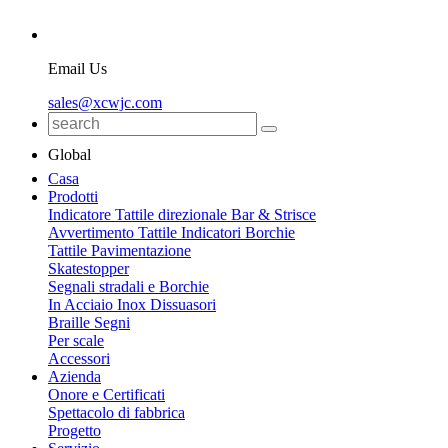
Email Us
sales@xcwjc.com
Global
Casa
Prodotti
Indicatore Tattile direzionale Bar & Strisce
Avvertimento Tattile Indicatori Borchie
Tattile Pavimentazione
Skatestopper
Segnali stradali e Borchie
In Acciaio Inox Dissuasori
Braille Segni
Per scale
Accessori
Azienda
Onore e Certificati
Spettacolo di fabbrica
Progetto