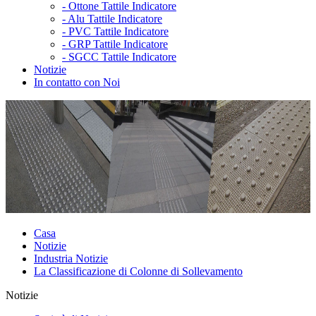
-
Ottone Tattile Indicatore
-
Alu Tattile Indicatore
-
PVC Tattile Indicatore
-
GRP Tattile Indicatore
-
SGCC Tattile Indicatore
Notizie
In contatto con Noi
Casa
Notizie
Industria Notizie
La Classificazione di Colonne di Sollevamento
Notizie