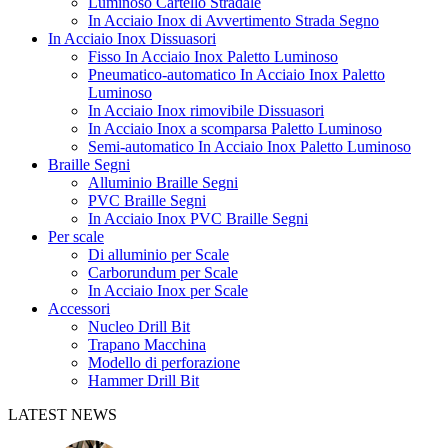
Luminoso Cartello Stradale
In Acciaio Inox di Avvertimento Strada Segno
In Acciaio Inox Dissuasori
Fisso In Acciaio Inox Paletto Luminoso
Pneumatico-automatico In Acciaio Inox Paletto
Luminoso
In Acciaio Inox rimovibile Dissuasori
In Acciaio Inox a scomparsa Paletto Luminoso
Semi-automatico In Acciaio Inox Paletto Luminoso
Braille Segni
Alluminio Braille Segni
PVC Braille Segni
In Acciaio Inox PVC Braille Segni
Per scale
Di alluminio per Scale
Carborundum per Scale
In Acciaio Inox per Scale
Accessori
Nucleo Drill Bit
Trapano Macchina
Modello di perforazione
Hammer Drill Bit
LATEST NEWS