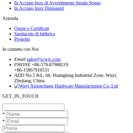
In Acciaio Inox di Avvertimento Strada Segno
In Acciaio Inox Dissuasori
Azienda
Onore e Certificati
Spettacolo di fabbrica
Progetto
In contatto con Noi
Email
sales@xcwjc.com
PHONE
+86-579-87988219
+86-15867910531
ADD
No.5 Rd., 6#, Huanglong Industrial Zone, Wuyi,
Zhejiang, China
GET_IN_TOUCH
*
*