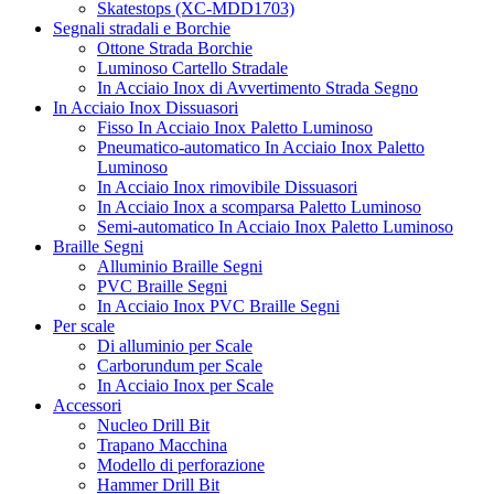
Skatestops (XC-MDD1703)
Segnali stradali e Borchie
Ottone Strada Borchie
Luminoso Cartello Stradale
In Acciaio Inox di Avvertimento Strada Segno
In Acciaio Inox Dissuasori
Fisso In Acciaio Inox Paletto Luminoso
Pneumatico-automatico In Acciaio Inox Paletto
Luminoso
In Acciaio Inox rimovibile Dissuasori
In Acciaio Inox a scomparsa Paletto Luminoso
Semi-automatico In Acciaio Inox Paletto Luminoso
Braille Segni
Alluminio Braille Segni
PVC Braille Segni
In Acciaio Inox PVC Braille Segni
Per scale
Di alluminio per Scale
Carborundum per Scale
In Acciaio Inox per Scale
Accessori
Nucleo Drill Bit
Trapano Macchina
Modello di perforazione
Hammer Drill Bit