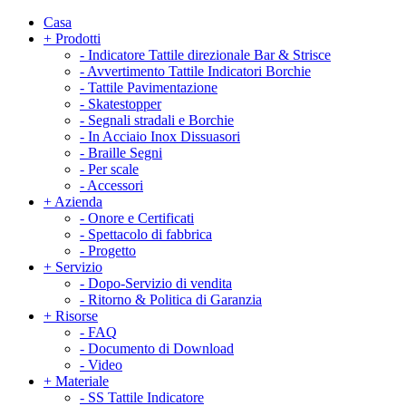
Casa
+
Prodotti
-
Indicatore Tattile direzionale Bar & Strisce
-
Avvertimento Tattile Indicatori Borchie
-
Tattile Pavimentazione
-
Skatestopper
-
Segnali stradali e Borchie
-
In Acciaio Inox Dissuasori
-
Braille Segni
-
Per scale
-
Accessori
+
Azienda
-
Onore e Certificati
-
Spettacolo di fabbrica
-
Progetto
+
Servizio
-
Dopo-Servizio di vendita
-
Ritorno & Politica di Garanzia
+
Risorse
-
FAQ
-
Documento di Download
-
Video
+
Materiale
-
SS Tattile Indicatore