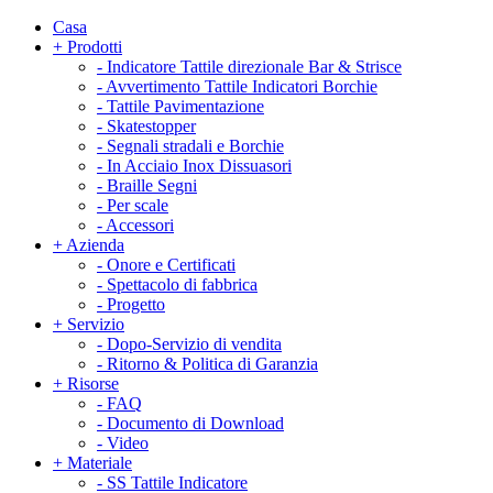
Casa
+
Prodotti
-
Indicatore Tattile direzionale Bar & Strisce
-
Avvertimento Tattile Indicatori Borchie
-
Tattile Pavimentazione
-
Skatestopper
-
Segnali stradali e Borchie
-
In Acciaio Inox Dissuasori
-
Braille Segni
-
Per scale
-
Accessori
+
Azienda
-
Onore e Certificati
-
Spettacolo di fabbrica
-
Progetto
+
Servizio
-
Dopo-Servizio di vendita
-
Ritorno & Politica di Garanzia
+
Risorse
-
FAQ
-
Documento di Download
-
Video
+
Materiale
-
SS Tattile Indicatore