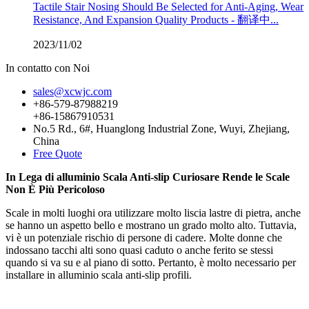
Tactile Stair Nosing Should Be Selected for Anti-Aging, Wear
Resistance, And Expansion Quality Products - 翻译中...
2023/11/02
In contatto con Noi
sales@xcwjc.com
+86-579-87988219
+86-15867910531
No.5 Rd., 6#, Huanglong Industrial Zone, Wuyi, Zhejiang,
China
Free Quote
In Lega di alluminio Scala Anti-slip Curiosare Rende le Scale
Non È Più Pericoloso
Scale in molti luoghi ora utilizzare molto liscia lastre di pietra, anche
se hanno un aspetto bello e mostrano un grado molto alto. Tuttavia,
vi è un potenziale rischio di persone di cadere. Molte donne che
indossano tacchi alti sono quasi caduto o anche ferito se stessi
quando si va su e al piano di sotto. Pertanto, è molto necessario per
installare in alluminio scala anti-slip profili.