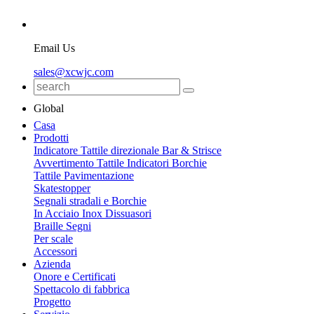
Email Us
sales@xcwjc.com
Global
Casa
Prodotti
Indicatore Tattile direzionale Bar & Strisce
Avvertimento Tattile Indicatori Borchie
Tattile Pavimentazione
Skatestopper
Segnali stradali e Borchie
In Acciaio Inox Dissuasori
Braille Segni
Per scale
Accessori
Azienda
Onore e Certificati
Spettacolo di fabbrica
Progetto