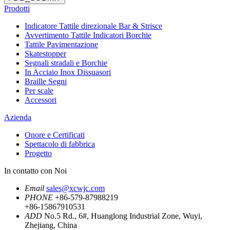
Prodotti
Indicatore Tattile direzionale Bar & Strisce
Avvertimento Tattile Indicatori Borchie
Tattile Pavimentazione
Skatestopper
Segnali stradali e Borchie
In Acciaio Inox Dissuasori
Braille Segni
Per scale
Accessori
Azienda
Onore e Certificati
Spettacolo di fabbrica
Progetto
In contatto con Noi
Email
sales@xcwjc.com
PHONE
+86-579-87988219
+86-15867910531
ADD
No.5 Rd., 6#, Huanglong Industrial Zone, Wuyi,
Zhejiang, China