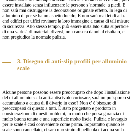
essere installato senza influenzare le persone s 'normale, a piedi, E
non sarà mai distruggere la decorazione originale effetto. In lega di
alluminio di per sé ha un aspetto lucido, E non sarà mai let di alta-
end edifici per uffici rovinare la loro immagine a causa di tali misure
di sicurezza. Allo stesso tempo, può essere installato sulla superficie
di una varietà di materiali diversi, non causerà danni al risultato, e
non pregiudica la normale pulizia.
3. Disegno di anti-slip profili per alluminio
scale
Alcune persone possono essere preoccupato che dopo l'installazione
del di alluminio scala anti-antiscivolo curiosare, sarà un po 'sporco si
accumulano a causa di il divario in esso? Non c' è bisogno di
preoccuparsi di questo a tutti. È stato progettato e prodotto in
considerazione di questi problemi, in modo che possa garanzia di
molto buona tenuta e una superficie molto liscia. Pulizia e lavaggio
per le scale è così conveniente come prima. Soprattutto quando le
scale sono cancellato, ci sarà uno strato di pellicola di acqua sulla