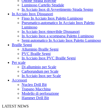
Ottone Strada Borchie
Luminoso Cartello Stradale
In Acciaio Inox di Avvertimento Strada Segno
In Acciaio Inox Dissuasori
Fisso In Acciaio Inox Paletto Luminoso
Pneumatico-automatico In Acciaio Inox Paletto
Luminoso
In Acciaio Inox rimovibile Dissuasori
In Acciaio Inox a scomparsa Paletto Luminoso
Semi-automatico In Acciaio Inox Paletto Luminoso
Braille Segni
Alluminio Braille Segni
PVC Braille Segni
In Acciaio Inox PVC Braille Segni
Per scale
Di alluminio per Scale
Carborundum per Scale
In Acciaio Inox per Scale
Accessori
Nucleo Drill Bit
Trapano Macchina
Modello di perforazione
Hammer Drill Bit
LATEST NEWS