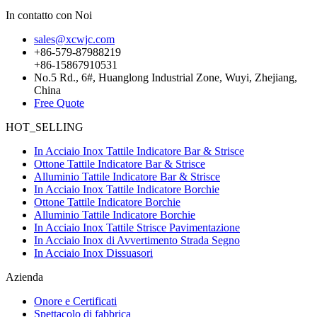
In contatto con Noi
sales@xcwjc.com
+86-579-87988219
+86-15867910531
No.5 Rd., 6#, Huanglong Industrial Zone, Wuyi, Zhejiang,
China
Free Quote
HOT_SELLING
In Acciaio Inox Tattile Indicatore Bar & Strisce
Ottone Tattile Indicatore Bar & Strisce
Alluminio Tattile Indicatore Bar & Strisce
In Acciaio Inox Tattile Indicatore Borchie
Ottone Tattile Indicatore Borchie
Alluminio Tattile Indicatore Borchie
In Acciaio Inox Tattile Strisce Pavimentazione
In Acciaio Inox di Avvertimento Strada Segno
In Acciaio Inox Dissuasori
Azienda
Onore e Certificati
Spettacolo di fabbrica