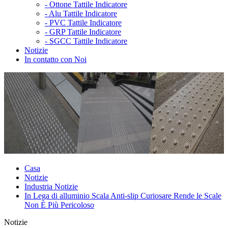
-
Ottone Tattile Indicatore
-
Alu Tattile Indicatore
-
PVC Tattile Indicatore
-
GRP Tattile Indicatore
-
SGCC Tattile Indicatore
Notizie
In contatto con Noi
Casa
Notizie
Industria Notizie
In Lega di alluminio Scala Anti-slip Curiosare Rende le Scale
Non È Più Pericoloso
Notizie