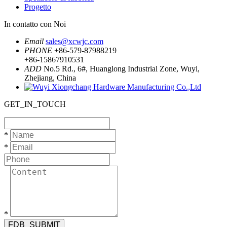
Progetto
In contatto con Noi
Email
sales@xcwjc.com
PHONE
+86-579-87988219
+86-15867910531
ADD
No.5 Rd., 6#, Huanglong Industrial Zone, Wuyi,
Zhejiang, China
GET_IN_TOUCH
*
*
*
FDB_SUBMIT