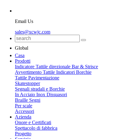
Email Us
sales@xcwjc.com
Global
Casa
Prodotti
Indicatore Tattile direzionale Bar & Strisce
Avvertimento Tattile Indicatori Borchie
Tattile Pavimentazione
Skatestopper
Segnali stradali e Borchie
In Acciaio Inox Dissuasori
Braille Segni
Per scale
Accessori
Azienda
Onore e Certificati
Spettacolo di fabbrica
Progetto