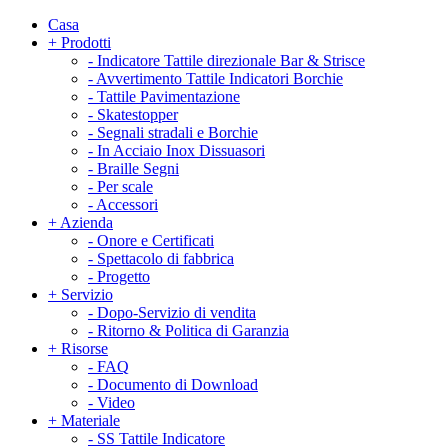
Casa
+
Prodotti
-
Indicatore Tattile direzionale Bar & Strisce
-
Avvertimento Tattile Indicatori Borchie
-
Tattile Pavimentazione
-
Skatestopper
-
Segnali stradali e Borchie
-
In Acciaio Inox Dissuasori
-
Braille Segni
-
Per scale
-
Accessori
+
Azienda
-
Onore e Certificati
-
Spettacolo di fabbrica
-
Progetto
+
Servizio
-
Dopo-Servizio di vendita
-
Ritorno & Politica di Garanzia
+
Risorse
-
FAQ
-
Documento di Download
-
Video
+
Materiale
-
SS Tattile Indicatore