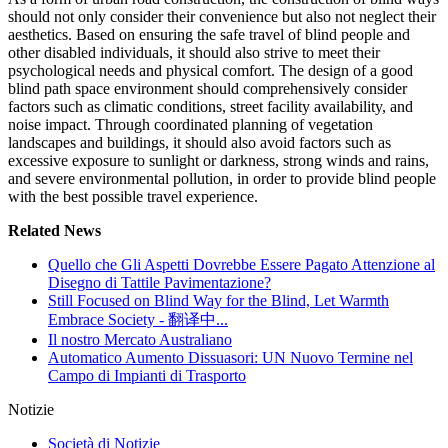
should not only consider their convenience but also not neglect their
aesthetics. Based on ensuring the safe travel of blind people and
other disabled individuals, it should also strive to meet their
psychological needs and physical comfort. The design of a good
blind path space environment should comprehensively consider
factors such as climatic conditions, street facility availability, and
noise impact. Through coordinated planning of vegetation
landscapes and buildings, it should also avoid factors such as
excessive exposure to sunlight or darkness, strong winds and rains,
and severe environmental pollution, in order to provide blind people
with the best possible travel experience.
Related News
Quello che Gli Aspetti Dovrebbe Essere Pagato Attenzione al
Disegno di Tattile Pavimentazione?
Still Focused on Blind Way for the Blind, Let Warmth
Embrace Society - 翻译中...
Il nostro Mercato Australiano
Automatico Aumento Dissuasori: UN Nuovo Termine nel
Campo di Impianti di Trasporto
Notizie
Società di Notizie