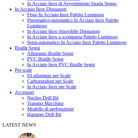
In Acciaio Inox di Avvertimento Strada Segno
In Acciaio Inox Dissuasori
Fisso In Acciaio Inox Paletto Luminoso
Pneumatico-automatico In Acciaio Inox Paletto
Luminoso
In Acciaio Inox rimovibile Dissuasori
In Acciaio Inox a scomparsa Paletto Luminoso
Semi-automatico In Acciaio Inox Paletto Luminoso
Braille Segni
Alluminio Braille Segni
PVC Braille Segni
In Acciaio Inox PVC Braille Segni
Per scale
Di alluminio per Scale
Carborundum per Scale
In Acciaio Inox per Scale
Accessori
Nucleo Drill Bit
Trapano Macchina
Modello di perforazione
Hammer Drill Bit
LATEST NEWS