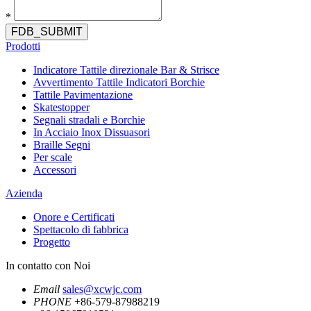
*
FDB_SUBMIT
Prodotti
Indicatore Tattile direzionale Bar & Strisce
Avvertimento Tattile Indicatori Borchie
Tattile Pavimentazione
Skatestopper
Segnali stradali e Borchie
In Acciaio Inox Dissuasori
Braille Segni
Per scale
Accessori
Azienda
Onore e Certificati
Spettacolo di fabbrica
Progetto
In contatto con Noi
Email
sales@xcwjc.com
PHONE
+86-579-87988219