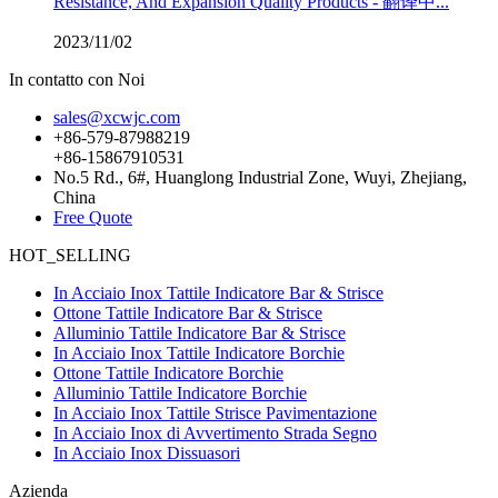
Resistance, And Expansion Quality Products - 翻译中...
2023/11/02
In contatto con Noi
sales@xcwjc.com
+86-579-87988219
+86-15867910531
No.5 Rd., 6#, Huanglong Industrial Zone, Wuyi, Zhejiang,
China
Free Quote
HOT_SELLING
In Acciaio Inox Tattile Indicatore Bar & Strisce
Ottone Tattile Indicatore Bar & Strisce
Alluminio Tattile Indicatore Bar & Strisce
In Acciaio Inox Tattile Indicatore Borchie
Ottone Tattile Indicatore Borchie
Alluminio Tattile Indicatore Borchie
In Acciaio Inox Tattile Strisce Pavimentazione
In Acciaio Inox di Avvertimento Strada Segno
In Acciaio Inox Dissuasori
Azienda