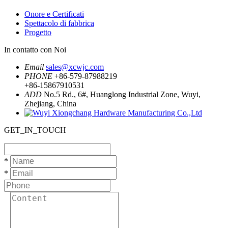
Onore e Certificati
Spettacolo di fabbrica
Progetto
In contatto con Noi
Email
sales@xcwjc.com
PHONE
+86-579-87988219
+86-15867910531
ADD
No.5 Rd., 6#, Huanglong Industrial Zone, Wuyi,
Zhejiang, China
GET_IN_TOUCH
*
*