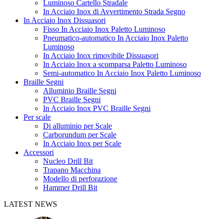
Luminoso Cartello Stradale
In Acciaio Inox di Avvertimento Strada Segno
In Acciaio Inox Dissuasori
Fisso In Acciaio Inox Paletto Luminoso
Pneumatico-automatico In Acciaio Inox Paletto
Luminoso
In Acciaio Inox rimovibile Dissuasori
In Acciaio Inox a scomparsa Paletto Luminoso
Semi-automatico In Acciaio Inox Paletto Luminoso
Braille Segni
Alluminio Braille Segni
PVC Braille Segni
In Acciaio Inox PVC Braille Segni
Per scale
Di alluminio per Scale
Carborundum per Scale
In Acciaio Inox per Scale
Accessori
Nucleo Drill Bit
Trapano Macchina
Modello di perforazione
Hammer Drill Bit
LATEST NEWS