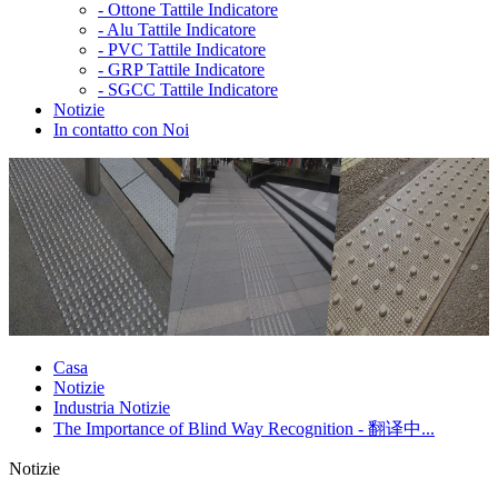
-
Ottone Tattile Indicatore
-
Alu Tattile Indicatore
-
PVC Tattile Indicatore
-
GRP Tattile Indicatore
-
SGCC Tattile Indicatore
Notizie
In contatto con Noi
Casa
Notizie
Industria Notizie
The Importance of Blind Way Recognition - 翻译中...
Notizie