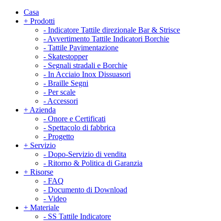
Casa
+
Prodotti
-
Indicatore Tattile direzionale Bar & Strisce
-
Avvertimento Tattile Indicatori Borchie
-
Tattile Pavimentazione
-
Skatestopper
-
Segnali stradali e Borchie
-
In Acciaio Inox Dissuasori
-
Braille Segni
-
Per scale
-
Accessori
+
Azienda
-
Onore e Certificati
-
Spettacolo di fabbrica
-
Progetto
+
Servizio
-
Dopo-Servizio di vendita
-
Ritorno & Politica di Garanzia
+
Risorse
-
FAQ
-
Documento di Download
-
Video
+
Materiale
-
SS Tattile Indicatore