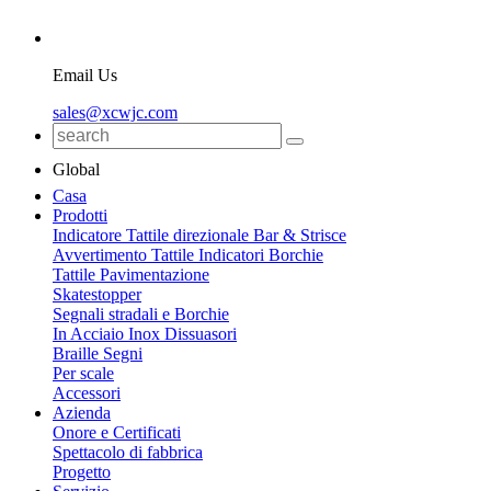
Email Us
sales@xcwjc.com
Global
Casa
Prodotti
Indicatore Tattile direzionale Bar & Strisce
Avvertimento Tattile Indicatori Borchie
Tattile Pavimentazione
Skatestopper
Segnali stradali e Borchie
In Acciaio Inox Dissuasori
Braille Segni
Per scale
Accessori
Azienda
Onore e Certificati
Spettacolo di fabbrica
Progetto