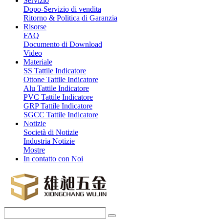
Servizio
Dopo-Servizio di vendita
Ritorno & Politica di Garanzia
Risorse
FAQ
Documento di Download
Video
Materiale
SS Tattile Indicatore
Ottone Tattile Indicatore
Alu Tattile Indicatore
PVC Tattile Indicatore
GRP Tattile Indicatore
SGCC Tattile Indicatore
Notizie
Società di Notizie
Industria Notizie
Mostre
In contatto con Noi