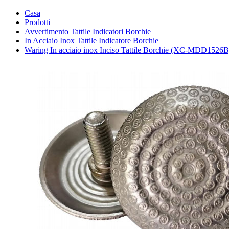
Casa
Prodotti
Avvertimento Tattile Indicatori Borchie
In Acciaio Inox Tattile Indicatore Borchie
Waring In acciaio inox Inciso Tattile Borchie (XC-MDD1526B