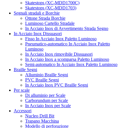
Skatestops (XC-MDD1700C)
Skatestops (XC-MDD1703)
Segnali stradali e Borchie
Ottone Strada Borchie
Luminoso Cartello Stradale
In Acciaio Inox di Avvertimento Strada Segno
In Acciaio Inox Dissuasori
Fisso In Acciaio Inox Paletto Luminoso
Pneumatico-automatico In Acciaio Inox Paletto
Luminoso
In Acciaio Inox rimovibile Dissuasori
In Acciaio Inox a scomparsa Paletto Luminoso
Semi-automatico In Acciaio Inox Paletto Luminoso
Braille Segni
Alluminio Braille Segni
PVC Braille Segni
In Acciaio Inox PVC Braille Segni
Per scale
Di alluminio per Scale
Carborundum per Scale
In Acciaio Inox per Scale
Accessori
Nucleo Drill Bit
Trapano Macchina
Modello di perforazione