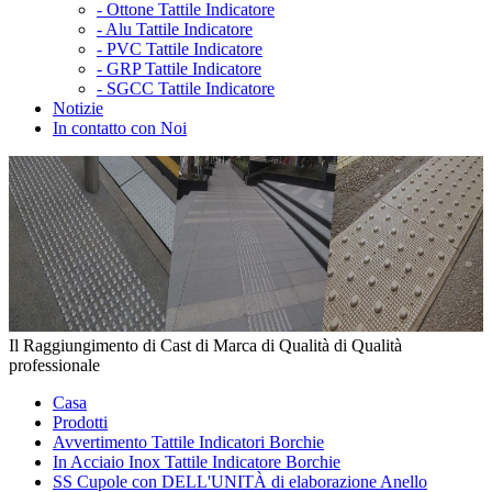
-
Ottone Tattile Indicatore
-
Alu Tattile Indicatore
-
PVC Tattile Indicatore
-
GRP Tattile Indicatore
-
SGCC Tattile Indicatore
Notizie
In contatto con Noi
Il Raggiungimento di Cast di Marca di Qualità di Qualità
professionale
Casa
Prodotti
Avvertimento Tattile Indicatori Borchie
In Acciaio Inox Tattile Indicatore Borchie
SS Cupole con DELL'UNITÀ di elaborazione Anello