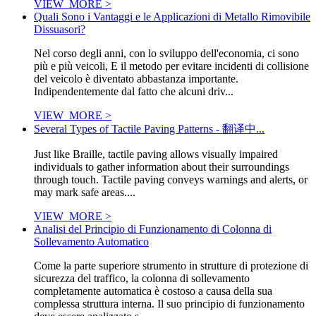
VIEW_MORE >
Quali Sono i Vantaggi e le Applicazioni di Metallo Rimovibile
Dissuasori?
Nel corso degli anni, con lo sviluppo dell'economia, ci sono
più e più veicoli, E il metodo per evitare incidenti di collisione
del veicolo è diventato abbastanza importante.
Indipendentemente dal fatto che alcuni driv...
VIEW_MORE >
Several Types of Tactile Paving Patterns - 翻译中...
Just like Braille, tactile paving allows visually impaired
individuals to gather information about their surroundings
through touch. Tactile paving conveys warnings and alerts, or
may mark safe areas....
VIEW_MORE >
Analisi del Principio di Funzionamento di Colonna di
Sollevamento Automatico
Come la parte superiore strumento in strutture di protezione di
sicurezza del traffico, la colonna di sollevamento
completamente automatica è costoso a causa della sua
complessa struttura interna. Il suo principio di funzionamento