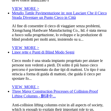
deve essere analizzato s
VIEW_MORE >
Metallo Tattile Pavimentazione in: non Lasciare Che il Cieco
Strada Diventare un Punto Cieco in Città
Al fine di consentire il cieco di viaggiare senza problemi,
Xiongchang Hardware Manufacturing Co., ltd. è stata messa
a fuoco sulla progettazione, lo sviluppo e la produzione di
blind prodotti per molti anni, insistendo su u...
VIEW_MORE >
Linee rette e Punti di Blind Modo Segni
Cieco modo è una strada impianto progettato per aiutare le
persone non vedenti a piedi. Di solito il più basso cieco
percorso è pavimentato da due tipi di mattoni. Un tipo è una
striscia a forma di guida di mattoni, che guida il cieco per
spostare fo...
VIEW_MORE >
Three Major Construction Processes of Collision-Proof
Lifting Columns - 翻译中...
Anti-collision lifting columns exist in all aspects of society,
which is enough to explain their important role to us.