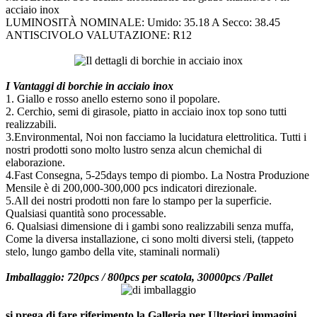
acciaio inox
LUMINOSITÀ NOMINALE: Umido: 35.18 A Secco: 38.45
ANTISCIVOLO VALUTAZIONE: R12
I Vantaggi di borchie in acciaio inox
1. Giallo e rosso anello esterno sono il popolare.
2. Cerchio, semi di girasole, piatto in acciaio inox top sono tutti
realizzabili.
3.Environmental, Noi non facciamo la lucidatura elettrolitica. Tutti i
nostri prodotti sono molto lustro senza alcun chemichal di
elaborazione.
4.Fast Consegna, 5-25days tempo di piombo. La Nostra Produzione
Mensile è di 200,000-300,000 pcs indicatori direzionale.
5.All dei nostri prodotti non fare lo stampo per la superficie.
Qualsiasi quantità sono processable.
6. Qualsiasi dimensione di i gambi sono realizzabili senza muffa,
Come la diversa installazione, ci sono molti diversi steli, (tappeto
stelo, lungo gambo della vite, staminali normali)
Imballaggio: 720pcs / 800pcs per scatola, 30000pcs /Pallet
si prega di fare riferimento la Galleria per Ulteriori immagini.