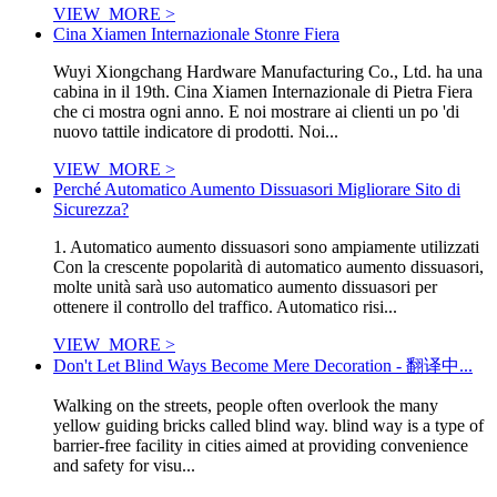
VIEW_MORE >
Cina Xiamen Internazionale Stonre Fiera
Wuyi Xiongchang Hardware Manufacturing Co., Ltd. ha una
cabina in il 19th. Cina Xiamen Internazionale di Pietra Fiera
che ci mostra ogni anno. E noi mostrare ai clienti un po 'di
nuovo tattile indicatore di prodotti. Noi...
VIEW_MORE >
Perché Automatico Aumento Dissuasori Migliorare Sito di
Sicurezza?
1. Automatico aumento dissuasori sono ampiamente utilizzati
Con la crescente popolarità di automatico aumento dissuasori,
molte unità sarà uso automatico aumento dissuasori per
ottenere il controllo del traffico. Automatico risi...
VIEW_MORE >
Don't Let Blind Ways Become Mere Decoration - 翻译中...
Walking on the streets, people often overlook the many
yellow guiding bricks called blind way. blind way is a type of
barrier-free facility in cities aimed at providing convenience
and safety for visu...