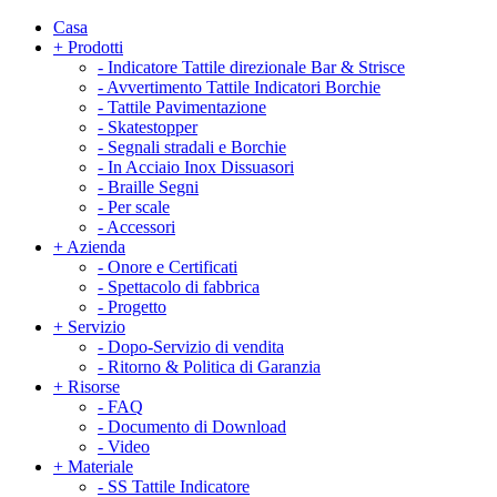
Casa
+
Prodotti
-
Indicatore Tattile direzionale Bar & Strisce
-
Avvertimento Tattile Indicatori Borchie
-
Tattile Pavimentazione
-
Skatestopper
-
Segnali stradali e Borchie
-
In Acciaio Inox Dissuasori
-
Braille Segni
-
Per scale
-
Accessori
+
Azienda
-
Onore e Certificati
-
Spettacolo di fabbrica
-
Progetto
+
Servizio
-
Dopo-Servizio di vendita
-
Ritorno & Politica di Garanzia
+
Risorse
-
FAQ
-
Documento di Download
-
Video
+
Materiale
-
SS Tattile Indicatore