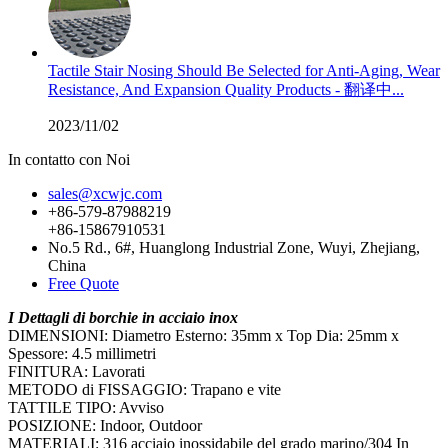
Tactile Stair Nosing Should Be Selected for Anti-Aging, Wear
Resistance, And Expansion Quality Products - 翻译中...
2023/11/02
In contatto con Noi
sales@xcwjc.com
+86-579-87988219
+86-15867910531
No.5 Rd., 6#, Huanglong Industrial Zone, Wuyi, Zhejiang,
China
Free Quote
I Dettagli di borchie in acciaio inox
DIMENSIONI: Diametro Esterno: 35mm x Top Dia: 25mm x
Spessore: 4.5 millimetri
FINITURA: Lavorati
METODO di FISSAGGIO: Trapano e vite
TATTILE TIPO: Avviso
POSIZIONE: Indoor, Outdoor
MATERIALI: 316 acciaio inossidabile del grado marino/304 In