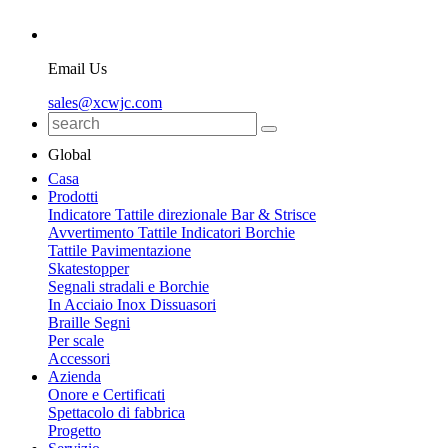
Email Us
sales@xcwjc.com
Global
Casa
Prodotti
Indicatore Tattile direzionale Bar & Strisce
Avvertimento Tattile Indicatori Borchie
Tattile Pavimentazione
Skatestopper
Segnali stradali e Borchie
In Acciaio Inox Dissuasori
Braille Segni
Per scale
Accessori
Azienda
Onore e Certificati
Spettacolo di fabbrica
Progetto