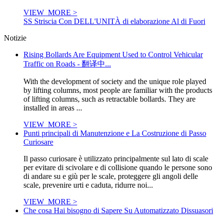
VIEW_MORE >
SS Striscia Con DELL'UNITÀ di elaborazione Al di Fuori
Notizie
Rising Bollards Are Equipment Used to Control Vehicular
Traffic on Roads - 翻译中...
With the development of society and the unique role played
by lifting columns, most people are familiar with the products
of lifting columns, such as retractable bollards. They are
installed in areas ...
VIEW_MORE >
Punti principali di Manutenzione e La Costruzione di Passo
Curiosare
Il passo curiosare è utilizzato principalmente sul lato di scale
per evitare di scivolare e di collisione quando le persone sono
di andare su e giù per le scale, proteggere gli angoli delle
scale, prevenire urti e caduta, ridurre noi...
VIEW_MORE >
Che cosa Hai bisogno di Sapere Su Automatizzato Dissuasori