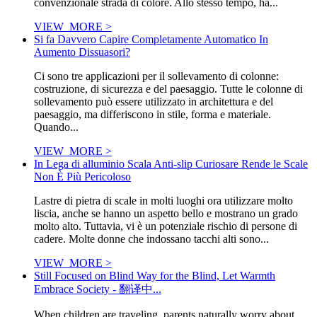
convenzionale strada di colore. Allo stesso tempo, ha...
VIEW_MORE >
Si fa Davvero Capire Completamente Automatico In
Aumento Dissuasori?
Ci sono tre applicazioni per il sollevamento di colonne:
costruzione, di sicurezza e del paesaggio. Tutte le colonne di
sollevamento può essere utilizzato in architettura e del
paesaggio, ma differiscono in stile, forma e materiale.
Quando...
VIEW_MORE >
In Lega di alluminio Scala Anti-slip Curiosare Rende le Scale
Non È Più Pericoloso
Lastre di pietra di scale in molti luoghi ora utilizzare molto
liscia, anche se hanno un aspetto bello e mostrano un grado
molto alto. Tuttavia, vi è un potenziale rischio di persone di
cadere. Molte donne che indossano tacchi alti sono...
VIEW_MORE >
Still Focused on Blind Way for the Blind, Let Warmth
Embrace Society - 翻译中...
When children are traveling, parents naturally worry about