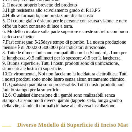
2. Il nostro proprio brevetto del prodotto
3.High resistenza allo scivolamento grado di R13,P5
4.Hollow formando, con prestazioni di alto costo
5. Di colore giallo è sicuro per le persone con scarsa visione, e nero
offre un buon contrasto di luce a terra.
6. Modello circolare sulla parte superiore e creste sul retro con buon
carico-cuscinetto
7.Fast consegna: 5-25days tempo di piombo. La nostra produzione
mensile è di 200,000-300,000 pcs indicatori direzionale.
8. Tutte le dimensioni sono compatibili con Lo Standard, -1mm per
la lunghezza,-0.5 millimetri per lo spessore,-0.5 per la larghezza.
9. Buona superficie, Tutti I nostri prodotti sono di unificazione,
simmetrica e lustro di superficie.
10.Environmental, Noi non facciamo la lucidatura elettrolitica. Tutti
i nostri prodotti sono molto lustro senza alcun trattamento chimico.
11. Qualsiasi quantità sono processable. Tutti i nostri prodotti non
fare lo stampo per la superficie..
12.6. Qualsiasi dimensione di i gambi sono realizzabili senza
stampo. Ci sono molti diversi gambi (tappeto stelo, lungo gambo
della vite, staminali normali) in base alla diversa installazione.
Diverso Modello di Superficie di Inciso Mat