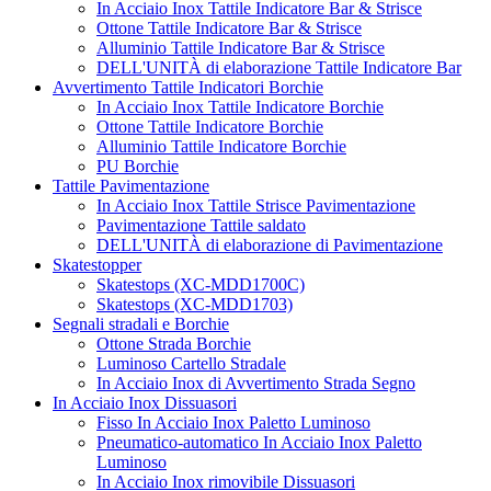
In Acciaio Inox Tattile Indicatore Bar & Strisce
Ottone Tattile Indicatore Bar & Strisce
Alluminio Tattile Indicatore Bar & Strisce
DELL'UNITÀ di elaborazione Tattile Indicatore Bar
Avvertimento Tattile Indicatori Borchie
In Acciaio Inox Tattile Indicatore Borchie
Ottone Tattile Indicatore Borchie
Alluminio Tattile Indicatore Borchie
PU Borchie
Tattile Pavimentazione
In Acciaio Inox Tattile Strisce Pavimentazione
Pavimentazione Tattile saldato
DELL'UNITÀ di elaborazione di Pavimentazione
Skatestopper
Skatestops (XC-MDD1700C)
Skatestops (XC-MDD1703)
Segnali stradali e Borchie
Ottone Strada Borchie
Luminoso Cartello Stradale
In Acciaio Inox di Avvertimento Strada Segno
In Acciaio Inox Dissuasori
Fisso In Acciaio Inox Paletto Luminoso
Pneumatico-automatico In Acciaio Inox Paletto
Luminoso
In Acciaio Inox rimovibile Dissuasori