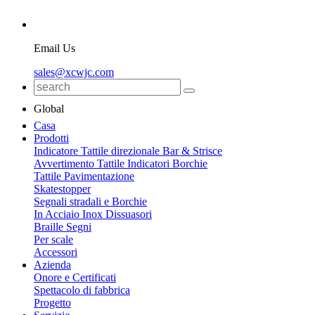
Email Us
sales@xcwjc.com
Global
Casa
Prodotti
Indicatore Tattile direzionale Bar & Strisce
Avvertimento Tattile Indicatori Borchie
Tattile Pavimentazione
Skatestopper
Segnali stradali e Borchie
In Acciaio Inox Dissuasori
Braille Segni
Per scale
Accessori
Azienda
Onore e Certificati
Spettacolo di fabbrica
Progetto