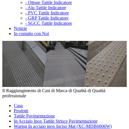
-
Ottone Tattile Indicatore
-
Alu Tattile Indicatore
-
PVC Tattile Indicatore
-
GRP Tattile Indicatore
-
SGCC Tattile Indicatore
Notizie
In contatto con Noi
Il Raggiungimento di Cast di Marca di Qualità di Qualità
professionale
Casa
Prodotti
Tattile Pavimentazione
In Acciaio Inox Tattile Strisce Pavimentazione
Waring In acciaio inox Inciso Mat (XC-MDB6006W)