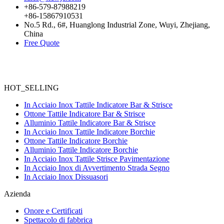
+86-579-87988219
+86-15867910531
No.5 Rd., 6#, Huanglong Industrial Zone, Wuyi, Zhejiang,
China
Free Quote
HOT_SELLING
In Acciaio Inox Tattile Indicatore Bar & Strisce
Ottone Tattile Indicatore Bar & Strisce
Alluminio Tattile Indicatore Bar & Strisce
In Acciaio Inox Tattile Indicatore Borchie
Ottone Tattile Indicatore Borchie
Alluminio Tattile Indicatore Borchie
In Acciaio Inox Tattile Strisce Pavimentazione
In Acciaio Inox di Avvertimento Strada Segno
In Acciaio Inox Dissuasori
Azienda
Onore e Certificati
Spettacolo di fabbrica