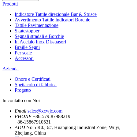
Prodotti
Indicatore Tattile direzionale Bar & Strisce
Avvertimento Tattile Indicatori Borchie
Tattile Pavimentazione
Skatestopper
Segnali stradali e Borchie
In Acciaio Inox Dissuasori
Braille Segni
Per scale
Accessori
Azienda
Onore e Certificati
Spettacolo di fabbrica
Progetto
In contatto con Noi
Email
sales@xcwjc.com
PHONE
+86-579-87988219
+86-15867910531
ADD
No.5 Rd., 6#, Huanglong Industrial Zone, Wuyi,
Zhejiang, China