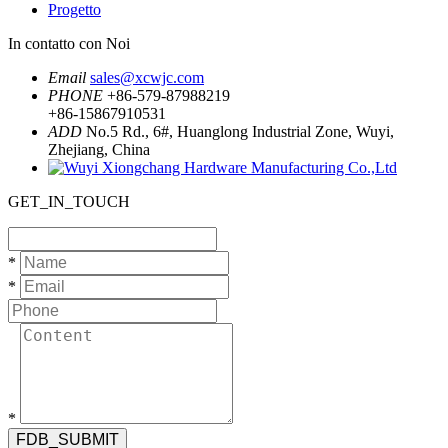
Progetto
In contatto con Noi
Email
sales@xcwjc.com
PHONE
+86-579-87988219
+86-15867910531
ADD
No.5 Rd., 6#, Huanglong Industrial Zone, Wuyi,
Zhejiang, China
GET_IN_TOUCH
*
*
*
FDB_SUBMIT