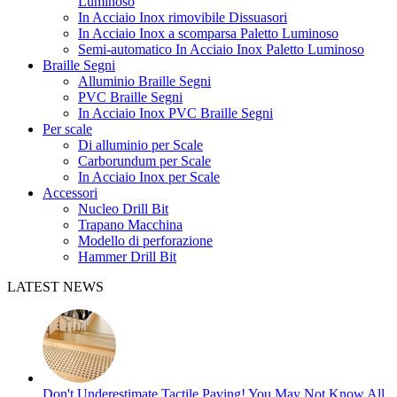
Luminoso
In Acciaio Inox rimovibile Dissuasori
In Acciaio Inox a scomparsa Paletto Luminoso
Semi-automatico In Acciaio Inox Paletto Luminoso
Braille Segni
Alluminio Braille Segni
PVC Braille Segni
In Acciaio Inox PVC Braille Segni
Per scale
Di alluminio per Scale
Carborundum per Scale
In Acciaio Inox per Scale
Accessori
Nucleo Drill Bit
Trapano Macchina
Modello di perforazione
Hammer Drill Bit
LATEST NEWS
Don't Underestimate Tactile Paving! You May Not Know All