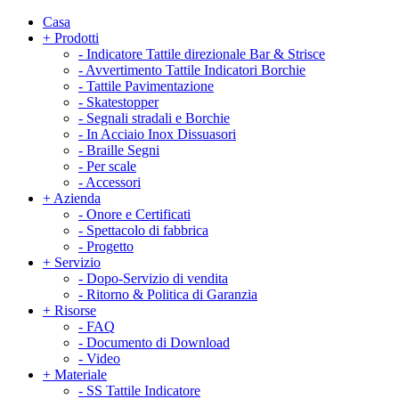
Casa
+
Prodotti
-
Indicatore Tattile direzionale Bar & Strisce
-
Avvertimento Tattile Indicatori Borchie
-
Tattile Pavimentazione
-
Skatestopper
-
Segnali stradali e Borchie
-
In Acciaio Inox Dissuasori
-
Braille Segni
-
Per scale
-
Accessori
+
Azienda
-
Onore e Certificati
-
Spettacolo di fabbrica
-
Progetto
+
Servizio
-
Dopo-Servizio di vendita
-
Ritorno & Politica di Garanzia
+
Risorse
-
FAQ
-
Documento di Download
-
Video
+
Materiale
-
SS Tattile Indicatore