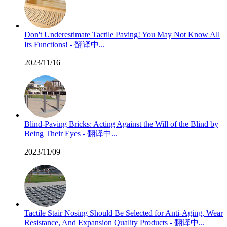
Don't Underestimate Tactile Paving! You May Not Know All
Its Functions! - 翻译中...
2023/11/16
Blind-Paving Bricks: Acting Against the Will of the Blind by
Being Their Eyes - 翻译中...
2023/11/09
Tactile Stair Nosing Should Be Selected for Anti-Aging, Wear
Resistance, And Expansion Quality Products - 翻译中...