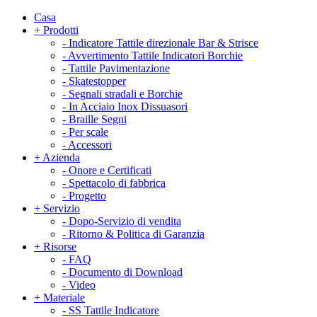
Casa
+
Prodotti
-
Indicatore Tattile direzionale Bar & Strisce
-
Avvertimento Tattile Indicatori Borchie
-
Tattile Pavimentazione
-
Skatestopper
-
Segnali stradali e Borchie
-
In Acciaio Inox Dissuasori
-
Braille Segni
-
Per scale
-
Accessori
+
Azienda
-
Onore e Certificati
-
Spettacolo di fabbrica
-
Progetto
+
Servizio
-
Dopo-Servizio di vendita
-
Ritorno & Politica di Garanzia
+
Risorse
-
FAQ
-
Documento di Download
-
Video
+
Materiale
-
SS Tattile Indicatore