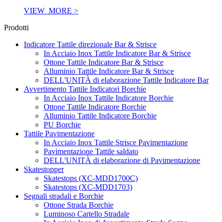
VIEW_MORE >
Prodotti
Indicatore Tattile direzionale Bar & Strisce
In Acciaio Inox Tattile Indicatore Bar & Strisce
Ottone Tattile Indicatore Bar & Strisce
Alluminio Tattile Indicatore Bar & Strisce
DELL'UNITÀ di elaborazione Tattile Indicatore Bar
Avvertimento Tattile Indicatori Borchie
In Acciaio Inox Tattile Indicatore Borchie
Ottone Tattile Indicatore Borchie
Alluminio Tattile Indicatore Borchie
PU Borchie
Tattile Pavimentazione
In Acciaio Inox Tattile Strisce Pavimentazione
Pavimentazione Tattile saldato
DELL'UNITÀ di elaborazione di Pavimentazione
Skatestopper
Skatestops (XC-MDD1700C)
Skatestops (XC-MDD1703)
Segnali stradali e Borchie
Ottone Strada Borchie
Luminoso Cartello Stradale