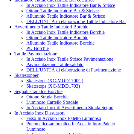
In Acciaio Inox Tattile Indicatore Bar & Strisce
Ottone Tattile Indicatore Bar & Strisce
Alluminio Tattile Indicatore Bar & Strisce
DELL'UNITÀ di elaborazione Tattile Indicatore Bar
Avvertimento Tattile Indicatori Borchie
In Acciaio Inox Tattile Indicatore Borchie
Ottone Tattile Indicatore Borchie
Alluminio Tattile Indicatore Borchie
PU Borchie
Tattile Pavimentazione
In Acciaio Inox Tattile Strisce Pavimentazione
Pavimentazione Tattile saldato
DELL'UNITÀ di elaborazione di Pavimentazione
Skatestopper
Skatestops (XC-MDD1700C)
Skatestops (XC-MDD1703)
Segnali stradali e Borchie
Ottone Strada Borchie
Luminoso Cartello Stradale
In Acciaio Inox di Avvertimento Strada Segno
In Acciaio Inox Dissuasori
Fisso In Acciaio Inox Paletto Luminoso
Pneumatico-automatico In Acciaio Inox Paletto
Luminoso