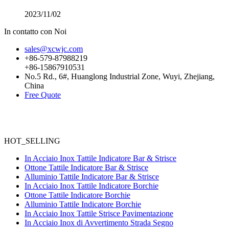
2023/11/02
In contatto con Noi
sales@xcwjc.com
+86-579-87988219
+86-15867910531
No.5 Rd., 6#, Huanglong Industrial Zone, Wuyi, Zhejiang,
China
Free Quote
HOT_SELLING
In Acciaio Inox Tattile Indicatore Bar & Strisce
Ottone Tattile Indicatore Bar & Strisce
Alluminio Tattile Indicatore Bar & Strisce
In Acciaio Inox Tattile Indicatore Borchie
Ottone Tattile Indicatore Borchie
Alluminio Tattile Indicatore Borchie
In Acciaio Inox Tattile Strisce Pavimentazione
In Acciaio Inox di Avvertimento Strada Segno