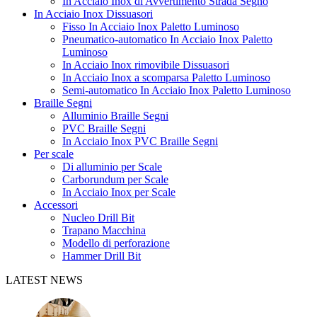
In Acciaio Inox di Avvertimento Strada Segno
In Acciaio Inox Dissuasori
Fisso In Acciaio Inox Paletto Luminoso
Pneumatico-automatico In Acciaio Inox Paletto
Luminoso
In Acciaio Inox rimovibile Dissuasori
In Acciaio Inox a scomparsa Paletto Luminoso
Semi-automatico In Acciaio Inox Paletto Luminoso
Braille Segni
Alluminio Braille Segni
PVC Braille Segni
In Acciaio Inox PVC Braille Segni
Per scale
Di alluminio per Scale
Carborundum per Scale
In Acciaio Inox per Scale
Accessori
Nucleo Drill Bit
Trapano Macchina
Modello di perforazione
Hammer Drill Bit
LATEST NEWS