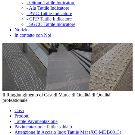
-
Ottone Tattile Indicatore
-
Alu Tattile Indicatore
-
PVC Tattile Indicatore
-
GRP Tattile Indicatore
-
SGCC Tattile Indicatore
Notizie
In contatto con Noi
Il Raggiungimento di Cast di Marca di Qualità di Qualità
professionale
Casa
Prodotti
Tattile Pavimentazione
Pavimentazione Tattile saldato
Attenzione In Acciaio Inox Tattile Mat (XC-MDB6013)