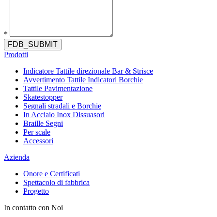
*
FDB_SUBMIT
Prodotti
Indicatore Tattile direzionale Bar & Strisce
Avvertimento Tattile Indicatori Borchie
Tattile Pavimentazione
Skatestopper
Segnali stradali e Borchie
In Acciaio Inox Dissuasori
Braille Segni
Per scale
Accessori
Azienda
Onore e Certificati
Spettacolo di fabbrica
Progetto
In contatto con Noi