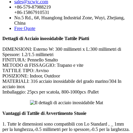
sales@xcwjc.com
+86-579-87988219
+86-15867910531
No.5 Rd., 6#, Huanglong Industrial Zone, Wuyi, Zhejiang,
China
Free Quote
Dettagli di Acciaio inossidabile Tattile Piatti
DIMENSIONI: Esterno W: 300 millimetri x L:300 millimetri di
Spessore: 1.2/1.5 millimetri
FINITURA: Pennello Smalto
METODO di FISSAGGIO: Trapano e vite
TATTILE TIPO: Avviso
POSIZIONE: Indoor, Outdoor
MATERIALI: 316 acciaio inossidabile del grado marino/304 In
acciaio inox
Imballaggio: 25pcs per scatola, 800-1000pcs /Pallet
Vantaggi di Tattile di Avvertimento Stuoie
1. Tutte le dimensioni sono compatibili con Lo Standard , _ 1mm
per la lunghezza,-0.5 millimetri per lo spessore,-0.5 per la larghezza.