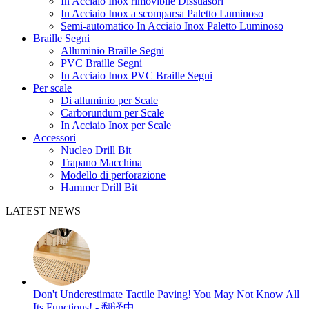
In Acciaio Inox rimovibile Dissuasori
In Acciaio Inox a scomparsa Paletto Luminoso
Semi-automatico In Acciaio Inox Paletto Luminoso
Braille Segni
Alluminio Braille Segni
PVC Braille Segni
In Acciaio Inox PVC Braille Segni
Per scale
Di alluminio per Scale
Carborundum per Scale
In Acciaio Inox per Scale
Accessori
Nucleo Drill Bit
Trapano Macchina
Modello di perforazione
Hammer Drill Bit
LATEST NEWS
Don't Underestimate Tactile Paving! You May Not Know All
Its Functions! - 翻译中...