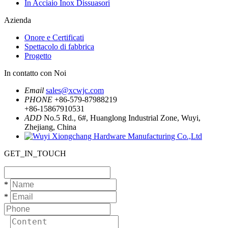
In Acciaio Inox Dissuasori
Azienda
Onore e Certificati
Spettacolo di fabbrica
Progetto
In contatto con Noi
Email
sales@xcwjc.com
PHONE
+86-579-87988219
+86-15867910531
ADD
No.5 Rd., 6#, Huanglong Industrial Zone, Wuyi,
Zhejiang, China
GET_IN_TOUCH
*
*