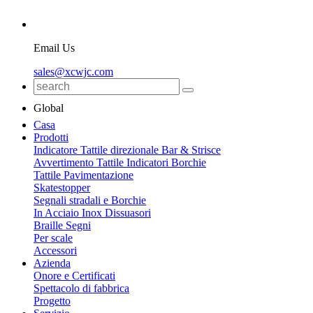
Email Us
sales@xcwjc.com
Global
Casa
Prodotti
Indicatore Tattile direzionale Bar & Strisce
Avvertimento Tattile Indicatori Borchie
Tattile Pavimentazione
Skatestopper
Segnali stradali e Borchie
In Acciaio Inox Dissuasori
Braille Segni
Per scale
Accessori
Azienda
Onore e Certificati
Spettacolo di fabbrica
Progetto