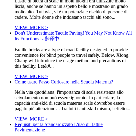
Lastre di pietra di scale in molti luoghi ora utilizzare molto
liscia, anche se hanno un aspetto bello e mostrano un grado
molto alto. Tuttavia, vi è un potenziale rischio di persone di
cadere. Molte donne che indossano tacchi alti sono...
VIEW_MORE >
Don't Underestimate Tactile Paving! You May Not Know All
Its Functions! - 翻译中...
Braille bricks are a type of road facility designed to provide
convenience for blind people to travel safely. Below, Xiong
Chang will introduce the usage method and precautions of
this facility. Let&#...
VIEW_MORE >
Come usare Passo Curiosare nella Scuola Materna?
Nella vita quotidiana, l'importanza di scala resistenza allo
scivolamento non può essere ignorato. In particolare, la
capacità anti-skid di scuola materna scale dovrebbe essere
pagato più attenzione a. Tra tutti i anti-skid misura, l'effetto...
VIEW_MORE >
Requisiti per la Standardizzato L'uso di Tattile
Pavimentazione