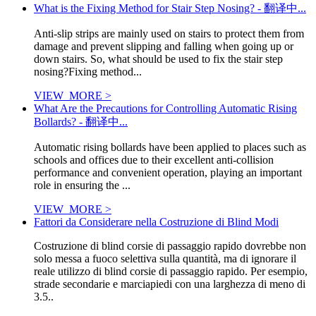
What is the Fixing Method for Stair Step Nosing? - 翻译中...
Anti-slip strips are mainly used on stairs to protect them from
damage and prevent slipping and falling when going up or
down stairs. So, what should be used to fix the stair step
nosing?Fixing method...
VIEW_MORE >
What Are the Precautions for Controlling Automatic Rising
Bollards? - 翻译中...
Automatic rising bollards have been applied to places such as
schools and offices due to their excellent anti-collision
performance and convenient operation, playing an important
role in ensuring the ...
VIEW_MORE >
Fattori da Considerare nella Costruzione di Blind Modi
Costruzione di blind corsie di passaggio rapido dovrebbe non
solo messa a fuoco selettiva sulla quantità, ma di ignorare il
reale utilizzo di blind corsie di passaggio rapido. Per esempio,
strade secondarie e marciapiedi con una larghezza di meno di
3.5..