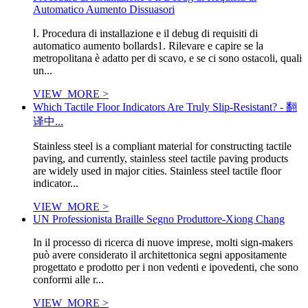
Automatico Aumento Dissuasori
Ⅰ. Procedura di installazione e il debug di requisiti di
automatico aumento bollards1. Rilevare e capire se la
metropolitana è adatto per di scavo, e se ci sono ostacoli, quali
un...
VIEW_MORE >
Which Tactile Floor Indicators Are Truly Slip-Resistant? - 翻
译中...
Stainless steel is a compliant material for constructing tactile
paving, and currently, stainless steel tactile paving products
are widely used in major cities. Stainless steel tactile floor
indicator...
VIEW_MORE >
UN Professionista Braille Segno Produttore-Xiong Chang
In il processo di ricerca di nuove imprese, molti sign-makers
può avere considerato il architettonica segni appositamente
progettato e prodotto per i non vedenti e ipovedenti, che sono
conformi alle r...
VIEW_MORE >