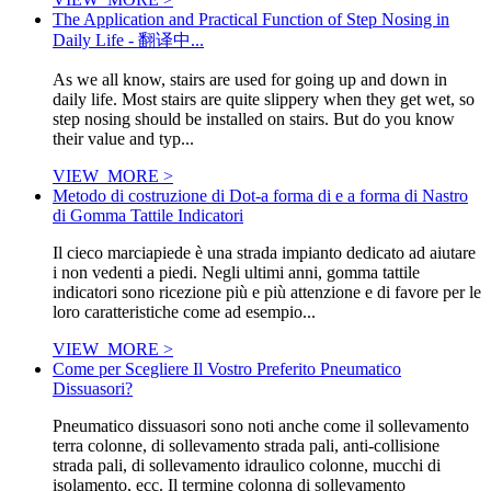
The Application and Practical Function of Step Nosing in
Daily Life - 翻译中...
As we all know, stairs are used for going up and down in
daily life. Most stairs are quite slippery when they get wet, so
step nosing should be installed on stairs. But do you know
their value and typ...
VIEW_MORE >
Metodo di costruzione di Dot-a forma di e a forma di Nastro
di Gomma Tattile Indicatori
Il cieco marciapiede è una strada impianto dedicato ad aiutare
i non vedenti a piedi. Negli ultimi anni, gomma tattile
indicatori sono ricezione più e più attenzione e di favore per le
loro caratteristiche come ad esempio...
VIEW_MORE >
Come per Scegliere Il Vostro Preferito Pneumatico
Dissuasori?
Pneumatico dissuasori sono noti anche come il sollevamento
terra colonne, di sollevamento strada pali, anti-collisione
strada pali, di sollevamento idraulico colonne, mucchi di
isolamento, ecc. Il termine colonna di sollevamento