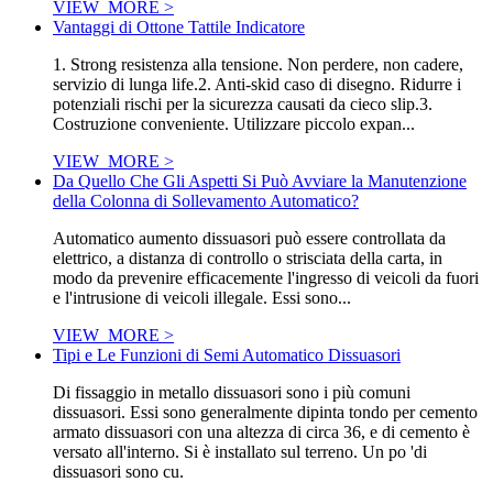
VIEW_MORE >
Vantaggi di Ottone Tattile Indicatore
1. Strong resistenza alla tensione. Non perdere, non cadere,
servizio di lunga life.2. Anti-skid caso di disegno. Ridurre i
potenziali rischi per la sicurezza causati da cieco slip.3.
Costruzione conveniente. Utilizzare piccolo expan...
VIEW_MORE >
Da Quello Che Gli Aspetti Si Può Avviare la Manutenzione
della Colonna di Sollevamento Automatico?
Automatico aumento dissuasori può essere controllata da
elettrico, a distanza di controllo o strisciata della carta, in
modo da prevenire efficacemente l'ingresso di veicoli da fuori
e l'intrusione di veicoli illegale. Essi sono...
VIEW_MORE >
Tipi e Le Funzioni di Semi Automatico Dissuasori
Di fissaggio in metallo dissuasori sono i più comuni
dissuasori. Essi sono generalmente dipinta tondo per cemento
armato dissuasori con una altezza di circa 36, e di cemento è
versato all'interno. Si è installato sul terreno. Un po 'di
dissuasori sono cu.