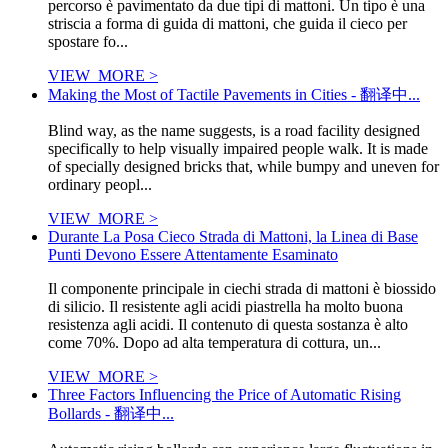
percorso è pavimentato da due tipi di mattoni. Un tipo è una
striscia a forma di guida di mattoni, che guida il cieco per
spostare fo...
VIEW_MORE >
Making the Most of Tactile Pavements in Cities - 翻译中...
Blind way, as the name suggests, is a road facility designed
specifically to help visually impaired people walk. It is made
of specially designed bricks that, while bumpy and uneven for
ordinary peopl...
VIEW_MORE >
Durante La Posa Cieco Strada di Mattoni, la Linea di Base
Punti Devono Essere Attentamente Esaminato
Il componente principale in ciechi strada di mattoni è biossido
di silicio. Il resistente agli acidi piastrella ha molto buona
resistenza agli acidi. Il contenuto di questa sostanza è alto
come 70%. Dopo ad alta temperatura di cottura, un...
VIEW_MORE >
Three Factors Influencing the Price of Automatic Rising
Bollards - 翻译中...