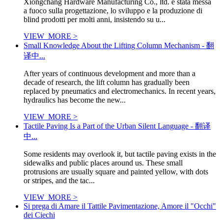
Xiongchang Hardware Manufacturing Co., ltd. è stata messa
a fuoco sulla progettazione, lo sviluppo e la produzione di
blind prodotti per molti anni, insistendo su u...
VIEW_MORE >
Small Knowledge About the Lifting Column Mechanism - 翻
译中...
After years of continuous development and more than a
decade of research, the lift column has gradually been
replaced by pneumatics and electromechanics. In recent years,
hydraulics has become the new...
VIEW_MORE >
Tactile Paving Is a Part of the Urban Silent Language - 翻译
中...
Some residents may overlook it, but tactile paving exists in the
sidewalks and public places around us. These small
protrusions are usually square and painted yellow, with dots
or stripes, and the tac...
VIEW_MORE >
Si prega di Amare il Tattile Pavimentazione, Amore il "Occhi"
dei Ciechi