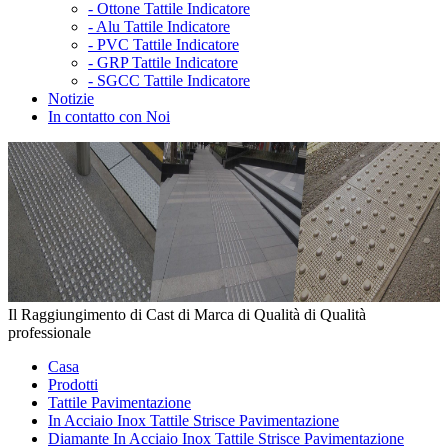
-
Ottone Tattile Indicatore
-
Alu Tattile Indicatore
-
PVC Tattile Indicatore
-
GRP Tattile Indicatore
-
SGCC Tattile Indicatore
Notizie
In contatto con Noi
Il Raggiungimento di Cast di Marca di Qualità di Qualità
professionale
Casa
Prodotti
Tattile Pavimentazione
In Acciaio Inox Tattile Strisce Pavimentazione
Diamante In Acciaio Inox Tattile Strisce Pavimentazione