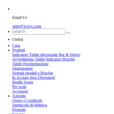
Email Us
sales@xcwjc.com
Global
Casa
Prodotti
Indicatore Tattile direzionale Bar & Strisce
Avvertimento Tattile Indicatori Borchie
Tattile Pavimentazione
Skatestopper
Segnali stradali e Borchie
In Acciaio Inox Dissuasori
Braille Segni
Per scale
Accessori
Azienda
Onore e Certificati
Spettacolo di fabbrica
Progetto