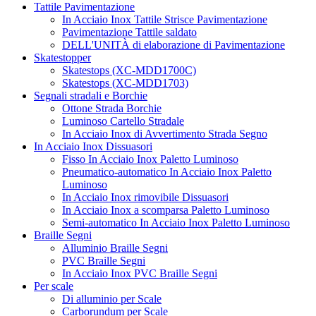
Tattile Pavimentazione
In Acciaio Inox Tattile Strisce Pavimentazione
Pavimentazione Tattile saldato
DELL'UNITÀ di elaborazione di Pavimentazione
Skatestopper
Skatestops (XC-MDD1700C)
Skatestops (XC-MDD1703)
Segnali stradali e Borchie
Ottone Strada Borchie
Luminoso Cartello Stradale
In Acciaio Inox di Avvertimento Strada Segno
In Acciaio Inox Dissuasori
Fisso In Acciaio Inox Paletto Luminoso
Pneumatico-automatico In Acciaio Inox Paletto
Luminoso
In Acciaio Inox rimovibile Dissuasori
In Acciaio Inox a scomparsa Paletto Luminoso
Semi-automatico In Acciaio Inox Paletto Luminoso
Braille Segni
Alluminio Braille Segni
PVC Braille Segni
In Acciaio Inox PVC Braille Segni
Per scale
Di alluminio per Scale
Carborundum per Scale