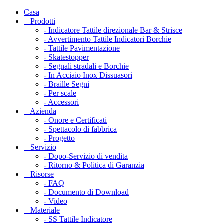
Casa
+
Prodotti
-
Indicatore Tattile direzionale Bar & Strisce
-
Avvertimento Tattile Indicatori Borchie
-
Tattile Pavimentazione
-
Skatestopper
-
Segnali stradali e Borchie
-
In Acciaio Inox Dissuasori
-
Braille Segni
-
Per scale
-
Accessori
+
Azienda
-
Onore e Certificati
-
Spettacolo di fabbrica
-
Progetto
+
Servizio
-
Dopo-Servizio di vendita
-
Ritorno & Politica di Garanzia
+
Risorse
-
FAQ
-
Documento di Download
-
Video
+
Materiale
-
SS Tattile Indicatore