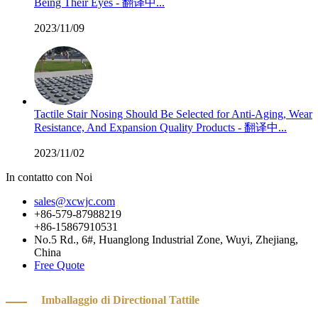
Being Their Eyes - 翻译中...
2023/11/09
Tactile Stair Nosing Should Be Selected for Anti-Aging, Wear
Resistance, And Expansion Quality Products - 翻译中...
2023/11/02
In contatto con Noi
sales@xcwjc.com
+86-579-87988219
+86-15867910531
No.5 Rd., 6#, Huanglong Industrial Zone, Wuyi, Zhejiang,
China
Free Quote
Imballaggio di D
irectional Tattile