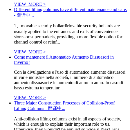
VIEW_MORE >
Different lifting columns have different maintenance and care.
- 翻译中...
1、movable security bollardMovable security bollards are
usually applied to the entrances and exits of convenience
stores or supermarkets, providing a more flexible option for
channel control or reinf...
VIEW_MORE >
Come mantenere il Automatico Aumento Dissuasori in
Inverno?
Con la divulgazione e l'uso di automatico aumento dissuasori
in varie industrie nella società, il numero di automatico
aumento dissuasori è in aumento di anno in anno. In caso di
bassa estrema temperatur...
VIEW_MORE >
Three Major Construction Processes of Collision-Proof
Lifting Columns - 翻译中...
Anti-collision lifting columns exist in all aspects of society,
which is enough to explain their important role to us.
Otherwise, they wouldn't be applied so widely. Next, let's