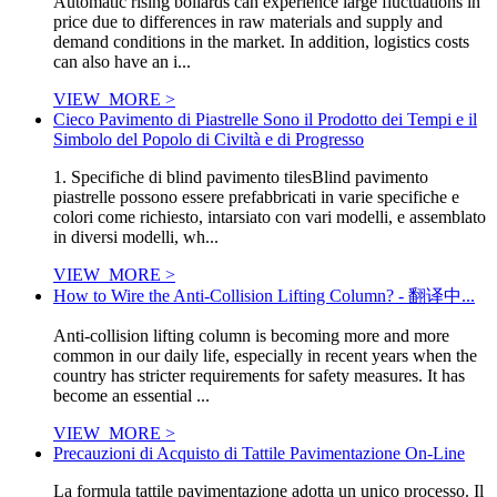
Automatic rising bollards can experience large fluctuations in
price due to differences in raw materials and supply and
demand conditions in the market. In addition, logistics costs
can also have an i...
VIEW_MORE >
Cieco Pavimento di Piastrelle Sono il Prodotto dei Tempi e il
Simbolo del Popolo di Civiltà e di Progresso
1. Specifiche di blind pavimento tilesBlind pavimento
piastrelle possono essere prefabbricati in varie specifiche e
colori come richiesto, intarsiato con vari modelli, e assemblato
in diversi modelli, wh...
VIEW_MORE >
How to Wire the Anti-Collision Lifting Column? - 翻译中...
Anti-collision lifting column is becoming more and more
common in our daily life, especially in recent years when the
country has stricter requirements for safety measures. It has
become an essential ...
VIEW_MORE >
Precauzioni di Acquisto di Tattile Pavimentazione On-Line
La formula tattile pavimentazione adotta un unico processo. Il