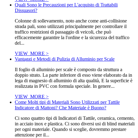
Quali Sono le Precauzioni per L'acquisto di Trattabili
Dissuasori?
Colonne di sollevamento, noto anche come anti-collisione
strada pali, sono utilizzati principalmente per controllare il
traffico restrizioni di passaggio di veicoli, che può
efficacemente garantire la l'ordine e la sicurezza del traffico
del...
VIEW_MORE >
Vantaggi e Metodi di Pulizia di Alluminio per Scale
Il foglio di alluminio per scale è composto da struttura a
doppio strato. La parte inferiore di esso viene elaborato da in
lega di magnesio di alluminio di alta qualità, E la superficie è
realizzata in PVC con formula speciale. In genere...
VIEW_MORE >
Come Molti tipi di Materiali Sono Utilizzati per Tattile
Indicatore di Mattoni? Che Materiale è Buono?
Ci sono quattro tipi di Indicatori di Tattile, ceramica, cemento,
in acciaio inox e plastica. Ci sono diversi usi di blind materiali
per ogni materiale. Quando si sceglie, dovremmo prestare
attenzione per il...