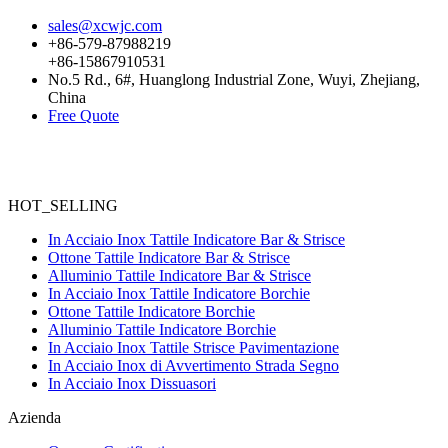
sales@xcwjc.com
+86-579-87988219
+86-15867910531
No.5 Rd., 6#, Huanglong Industrial Zone, Wuyi, Zhejiang,
China
Free Quote
HOT_SELLING
In Acciaio Inox Tattile Indicatore Bar & Strisce
Ottone Tattile Indicatore Bar & Strisce
Alluminio Tattile Indicatore Bar & Strisce
In Acciaio Inox Tattile Indicatore Borchie
Ottone Tattile Indicatore Borchie
Alluminio Tattile Indicatore Borchie
In Acciaio Inox Tattile Strisce Pavimentazione
In Acciaio Inox di Avvertimento Strada Segno
In Acciaio Inox Dissuasori
Azienda