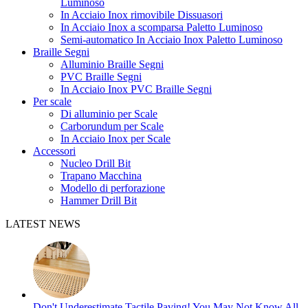
Luminoso
In Acciaio Inox rimovibile Dissuasori
In Acciaio Inox a scomparsa Paletto Luminoso
Semi-automatico In Acciaio Inox Paletto Luminoso
Braille Segni
Alluminio Braille Segni
PVC Braille Segni
In Acciaio Inox PVC Braille Segni
Per scale
Di alluminio per Scale
Carborundum per Scale
In Acciaio Inox per Scale
Accessori
Nucleo Drill Bit
Trapano Macchina
Modello di perforazione
Hammer Drill Bit
LATEST NEWS
Don't Underestimate Tactile Paving! You May Not Know All