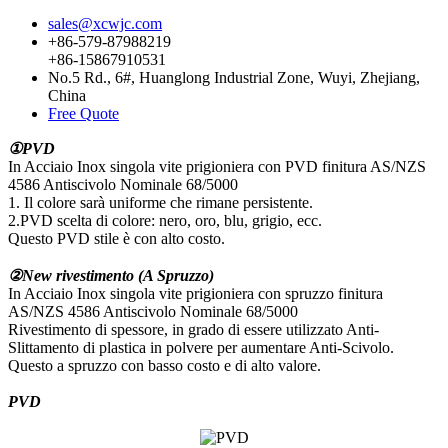
sales@xcwjc.com
+86-579-87988219
+86-15867910531
No.5 Rd., 6#, Huanglong Industrial Zone, Wuyi, Zhejiang,
China
Free Quote
①PVD
In Acciaio Inox singola vite prigioniera con PVD finitura AS/NZS
4586 Antiscivolo Nominale 68/5000
1. Il colore sarà uniforme che rimane persistente.
2.PVD scelta di colore: nero, oro, blu, grigio, ecc.
Questo PVD stile è con alto costo.
②New rivestimento (A Spruzzo)
In Acciaio Inox singola vite prigioniera con spruzzo finitura
AS/NZS 4586 Antiscivolo Nominale 68/5000
Rivestimento di spessore, in grado di essere utilizzato Anti-
Slittamento di plastica in polvere per aumentare Anti-Scivolo.
Questo a spruzzo con basso costo e di alto valore.
PVD