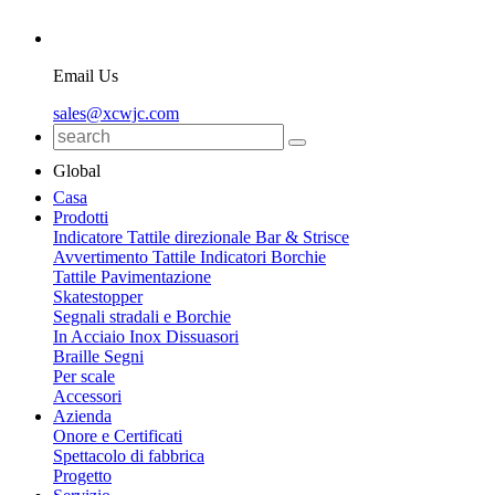
Email Us
sales@xcwjc.com
Global
Casa
Prodotti
Indicatore Tattile direzionale Bar & Strisce
Avvertimento Tattile Indicatori Borchie
Tattile Pavimentazione
Skatestopper
Segnali stradali e Borchie
In Acciaio Inox Dissuasori
Braille Segni
Per scale
Accessori
Azienda
Onore e Certificati
Spettacolo di fabbrica
Progetto