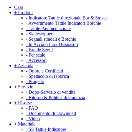
Casa
+
Prodotti
-
Indicatore Tattile direzionale Bar & Strisce
-
Avvertimento Tattile Indicatori Borchie
-
Tattile Pavimentazione
-
Skatestopper
-
Segnali stradali e Borchie
-
In Acciaio Inox Dissuasori
-
Braille Segni
-
Per scale
-
Accessori
+
Azienda
-
Onore e Certificati
-
Spettacolo di fabbrica
-
Progetto
+
Servizio
-
Dopo-Servizio di vendita
-
Ritorno & Politica di Garanzia
+
Risorse
-
FAQ
-
Documento di Download
-
Video
+
Materiale
-
SS Tattile Indicatore