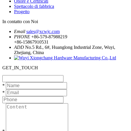
Onore e Certificati
Spettacolo di fabbrica
Progetto
In contatto con Noi
Email
sales@xcwjc.com
PHONE
+86-579-87988219
+86-15867910531
ADD
No.5 Rd., 6#, Huanglong Industrial Zone, Wuyi,
Zhejiang, China
GET_IN_TOUCH
*
*