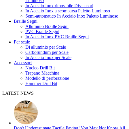
Luminoso
In Acciaio Inox rimovibile Dissuasori
In Acciaio Inox a scomparsa Paletto Luminoso
Semi-automatico In Acciaio Inox Paletto Luminoso
Braille Segni
Alluminio Braille Segni
PVC Braille Segni
In Acciaio Inox PVC Braille Segni
Per scale
Di alluminio per Scale
Carborundum per Scale
In Acciaio Inox per Scale
Accessori
Nucleo Drill Bit
Trapano Macchina
Modello di perforazione
Hammer Drill Bit
LATEST NEWS
Don't Underestimate Tactile Paving! You May Not Know All