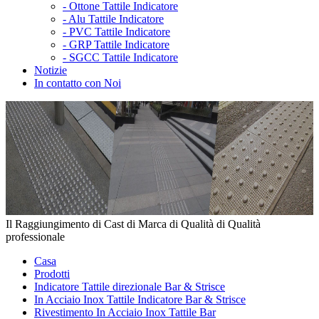
-
Ottone Tattile Indicatore
-
Alu Tattile Indicatore
-
PVC Tattile Indicatore
-
GRP Tattile Indicatore
-
SGCC Tattile Indicatore
Notizie
In contatto con Noi
Il Raggiungimento di Cast di Marca di Qualità di Qualità
professionale
Casa
Prodotti
Indicatore Tattile direzionale Bar & Strisce
In Acciaio Inox Tattile Indicatore Bar & Strisce
Rivestimento In Acciaio Inox Tattile Bar