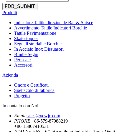
*
FDB_SUBMIT
Prodotti
Indicatore Tattile direzionale Bar & Strisce
Avvertimento Tattile Indicatori Borchie
Tattile Pavimentazione
Skatestopper
Segnali stradali e Borchie
In Acciaio Inox Dissuasori
Braille Segni
Per scale
Accessori
Azienda
Onore e Certificati
Spettacolo di fabbrica
Progetto
In contatto con Noi
Email
sales@xcwjc.com
PHONE
+86-579-87988219
+86-15867910531
ADD
No.5 Rd., 6#, Huanglong Industrial Zone, Wuyi,