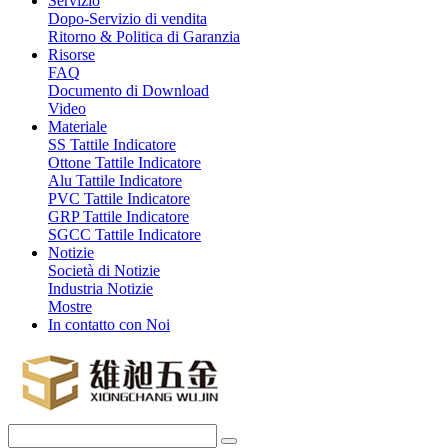
Servizio
Dopo-Servizio di vendita
Ritorno & Politica di Garanzia
Risorse
FAQ
Documento di Download
Video
Materiale
SS Tattile Indicatore
Ottone Tattile Indicatore
Alu Tattile Indicatore
PVC Tattile Indicatore
GRP Tattile Indicatore
SGCC Tattile Indicatore
Notizie
Società di Notizie
Industria Notizie
Mostre
In contatto con Noi