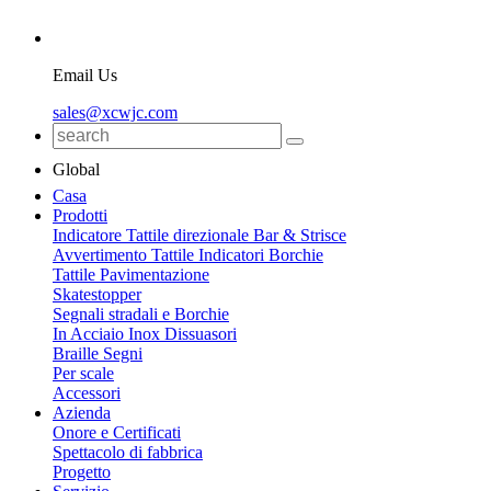
Email Us
sales@xcwjc.com
Global
Casa
Prodotti
Indicatore Tattile direzionale Bar & Strisce
Avvertimento Tattile Indicatori Borchie
Tattile Pavimentazione
Skatestopper
Segnali stradali e Borchie
In Acciaio Inox Dissuasori
Braille Segni
Per scale
Accessori
Azienda
Onore e Certificati
Spettacolo di fabbrica
Progetto